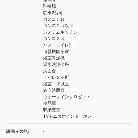
駐輪場
駐車2台可
ガスコンロ
コンロ２口以上
システムキッチン
コンロ３口
バス・トイレ別
追焚機能浴室
浴室乾燥機
温水洗浄便座
洗面台
トイレ２ヶ所
浴室１坪以上
独立洗面台
ウォークインクロゼット
食品庫
収納豊富
TVモニタ付インターホン
-
設備(その他)