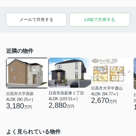
メールで共有する
LINEで共有する
近隣の物件
日高市大字中鹿山
日高市高萩東１丁目
日高市大字高萩
4LDK (94.77㎡)
2,670
4LDK (103.51㎡)
4LDK (90.25㎡)
3
万円
2,880
3,180
万円
万円
よく見られている物件