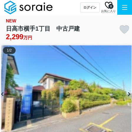
0
ログイン
お気に入り
NEW
日高市横手1丁目 中古戸建
2,299
万円
1
/
2