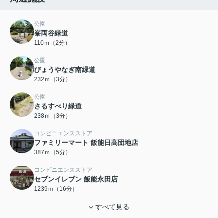
公園
峯両谷緑道
110ｍ（2分）
公園
びょうやなぎ南緑道
232ｍ（3分）
公園
さるすべり緑道
238ｍ（3分）
コンビニエンスストア
ファミリーマート 飯能日高団地店
387ｍ（5分）
コンビニエンスストア
セブンイレブン 飯能永田店
1239ｍ（16分）
すべて見る