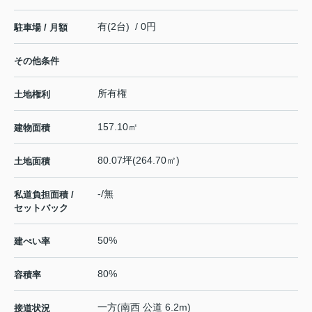
有(2台) / 0円
駐車場 / 月額
その他条件
所有権
土地権利
157.10㎡
建物面積
80.07坪(264.70㎡)
土地面積
-/無
私道負担面積 /
セットバック
50%
建ぺい率
80%
容積率
一方(南西 公道 6.2m)
接道状況