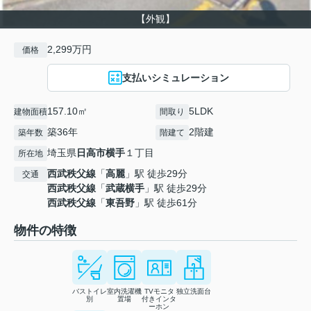
【外観】
2,299万円
価格
支払いシミュレーション
157.10㎡
5LDK
建物面積
間取り
築36年
2階建
築年数
階建て
埼玉県
日高市
横手
１丁目
所在地
西武秩父線
「
高麗
」駅 徒歩29分
交通
西武秩父線
「
武蔵横手
」駅 徒歩29分
西武秩父線
「
東吾野
」駅 徒歩61分
物件の特徴
バストイレ
室内洗濯機
TVモニタ
独立洗面台
別
置場
付きインタ
ーホン