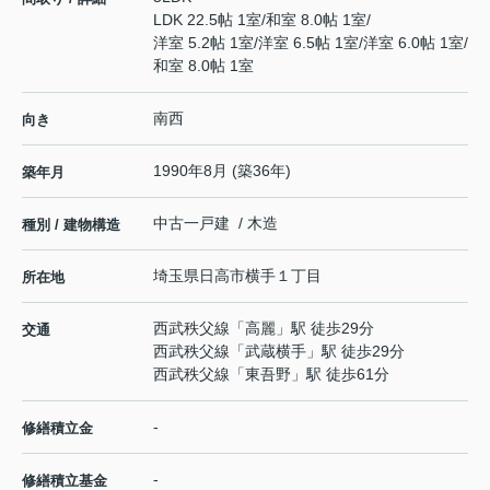
LDK 22.5帖 1室
/
和室 8.0帖 1室
/
洋室 5.2帖 1室
/
洋室 6.5帖 1室
/
洋室 6.0帖 1室
/
和室 8.0帖 1室
南西
向き
1990年8月 (築36年)
築年月
中古一戸建 / 木造
種別 / 建物構造
埼玉県
日高市
横手
１丁目
所在地
西武秩父線
「
高麗
」駅 徒歩29分
交通
西武秩父線
「
武蔵横手
」駅 徒歩29分
西武秩父線
「
東吾野
」駅 徒歩61分
-
修繕積立金
-
修繕積立基金