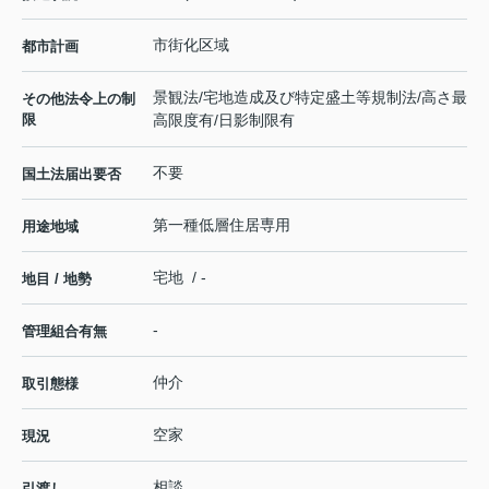
市街化区域
都市計画
景観法/宅地造成及び特定盛土等規制法/高さ最
その他法令上の制
限
高限度有/日影制限有
不要
国土法届出要否
第一種低層住居専用
用途地域
宅地 / -
地目 / 地勢
-
管理組合有無
仲介
取引態様
空家
現況
相談
引渡し