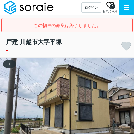
0
ログイン
お気に入り
この物件の募集は終了しました。
戸建 川越市大字平塚
-
1
/
1