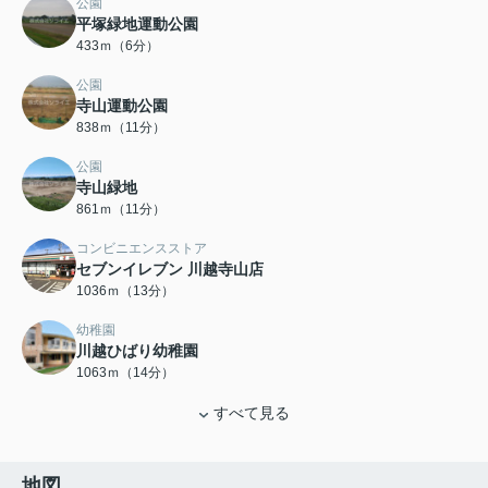
公園
平塚緑地運動公園
433ｍ（6分）
公園
寺山運動公園
838ｍ（11分）
公園
寺山緑地
861ｍ（11分）
コンビニエンスストア
セブンイレブン 川越寺山店
1036ｍ（13分）
幼稚園
川越ひばり幼稚園
1063ｍ（14分）
すべて見る
地図