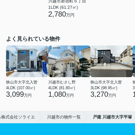
川越市新宿町６丁目
1LDK (61.27㎡)
2,780
万円
よく見られている物件
狭山市大字北入曽
川越市むさし野
狭山市大字北入曽
4LDK (107.00㎡)
4LDK (81.80㎡)
3LDK (98.95㎡)
3
3,099
1,080
3,270
万円
万円
万円
ら株式会社ソライエ
川越市の物件一覧
戸建 川越市大字平塚