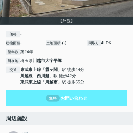
【外観】
-
価格
-
-(-)
4LDK
建物面積
土地面積
間取り
築24年
築年数
埼玉県
川越市
大字平塚
所在地
東武東上線
「
霞ヶ関
」駅 徒歩44分
交通
川越線
「
西川越
」駅 徒歩42分
東武東上線
「
川越市
」駅 徒歩55分
お問い合わせ
無料
周辺施設