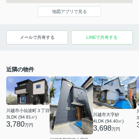
地図アプリで見る
メールで共有する
LINEで共有する
近隣の物件
川越市小仙波町３丁目
川越市大字砂
3LDK (94.81㎡)
3
4LDK (94.40㎡)
3,780
万円
3,698
万円