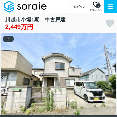
0
ログイン
お気に入り
川越市小堤1期 中古戸建
2,449万円
1
/
2