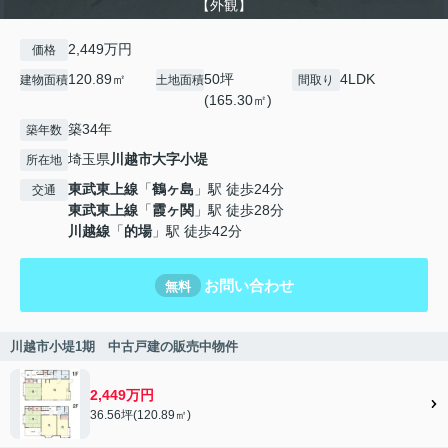
【外観】
2,449万円
価格
120.89㎡
50坪
4LDK
建物面積
土地面積
間取り
(165.30㎡)
築34年
築年数
埼玉県
川越市
大字小堤
所在地
東武東上線
「
鶴ヶ島
」駅 徒歩24分
交通
東武東上線
「
霞ヶ関
」駅 徒歩28分
川越線
「
的場
」駅 徒歩42分
お問い合わせ
無料
川越市小堤1期 中古戸建の販売中物件
2,449万円
36.56坪(120.89㎡)