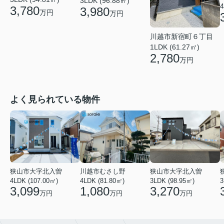
3LDK (96.88㎡)
4
3,780
3,980
万円
万円
川越市新宿町６丁目
1LDK (61.27㎡)
2,780
万円
よく見られている物件
狭山市大字北入曽
川越市むさし野
狭山市大字北入曽
4LDK (107.00㎡)
4LDK (81.80㎡)
3LDK (98.95㎡)
3
3,099
1,080
3,270
万円
万円
万円