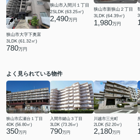
狭山市入間川１丁目
狭山市新狭山２丁目
2SLDK (63.25㎡)
3
3LDK (64.39㎡)
2,490
万円
1,980
万円
狭山市大字下奥富
3LDK (61.32㎡)
780
万円
よく見られている物件
狭山市広瀬台１丁目
入間市鍵山３丁目
川越市三光町
4DK (56.80㎡)
3LDK (73.26㎡)
2LDK (52.20㎡)
1
350
790
2,180
万円
万円
万円