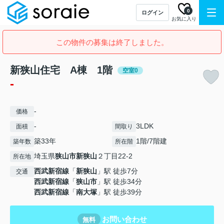
0
ログイン
お気に入り
この物件の募集は終了しました。
新狭山住宅 A棟 1階
空室0
-
-
価格
-
3LDK
面積
間取り
築33年
1階/7階建
築年数
所在階
埼玉県
狭山市
新狭山
２丁目22-2
所在地
西武新宿線
「
新狭山
」駅 徒歩7分
交通
西武新宿線
「
狭山市
」駅 徒歩34分
西武新宿線
「
南大塚
」駅 徒歩39分
お問い合わせ
無料