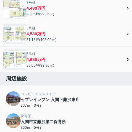
7号棟
4,480万円
30.05坪(99.36㎡)
6号棟
4,580万円
31.18坪(103.09㎡)
5号棟
4,680万円
30.05坪(99.36㎡)
周辺施設
コンビニエンスストア
セブンイレブン 入間下藤沢東店
207ｍ（3分）
保育園
入間市立藤沢第二保育所
366ｍ（5分）