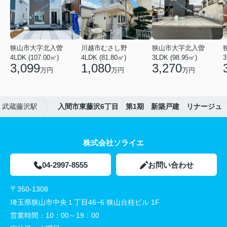
狭山市大字北入曽
川越市むさし野
狭山市大字北入曽
4LDK (107.00㎡)
4LDK (81.80㎡)
3LDK (98.95㎡)
3
3,099
1,080
3,270
万円
万円
万円
武蔵藤沢駅
入間市東藤沢6丁目 第1期 新築戸建 リナージュ
株式会社ソライエ
04-2997-8555
お問い合わせ
〒350-1308
埼玉県狭山市中央１丁目46−6 狭山台桂ビル 1F
営業時間：
10：00～19：00