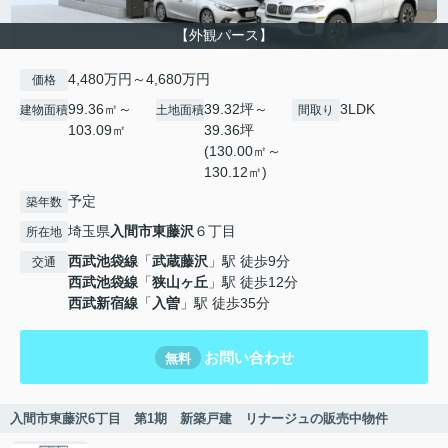
【外観パース】
4,480万円～4,680万円
価格
99.36㎡～
39.32坪～
3LDK
建物面積
土地面積
間取り
103.09㎡
39.36坪
(130.00㎡～
130.12㎡)
予定
築年数
埼玉県
入間市
東藤沢
６丁目
所在地
西武池袋線
「
武蔵藤沢
」駅 徒歩9分
交通
西武池袋線
「
狭山ヶ丘
」駅 徒歩12分
西武新宿線
「
入曽
」駅 徒歩35分
お問い合わせ
無料
入間市東藤沢6丁目 第1期 新築戸建 リナージュの販売中物件