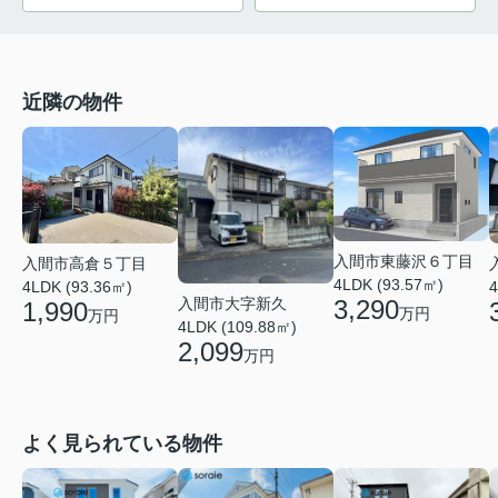
近隣の物件
入間市東藤沢６丁目
入間市高倉５丁目
4LDK (93.57㎡)
4LDK (93.36㎡)
4
入間市大字新久
3,290
1,990
万円
万円
4LDK (109.88㎡)
2,099
万円
よく見られている物件