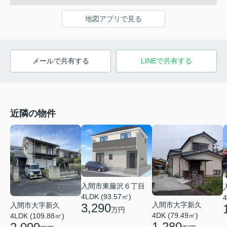
地図アプリで見る
メールで共有する
LINEで共有する
近隣の物件
入間市東藤沢６丁目
4LDK (93.57㎡)
4
入間市大字新久
入間市大字新久
3,290
万円
4DK (79.49㎡)
4LDK (109.88㎡)
1,280