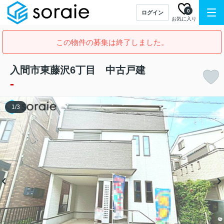
0
ログイン
お気に入り
この物件の募集は終了しました。
入間市東藤沢6丁目 中古戸建
-
1
/
3