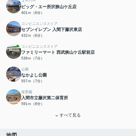
スーパー
ビッグ・エー所沢狭山ケ丘店
401ｍ（6分）
コンビニエンスストア
セブンイレブン 入間下藤沢東店
432ｍ（6分）
コンビニエンスストア
ファミリーマート 西武狭山ケ丘駅前店
539ｍ（7分）
公園
なかよし公園
557ｍ（7分）
保育園
入間市立藤沢第二保育所
591ｍ（8分）
すべて見る
地図