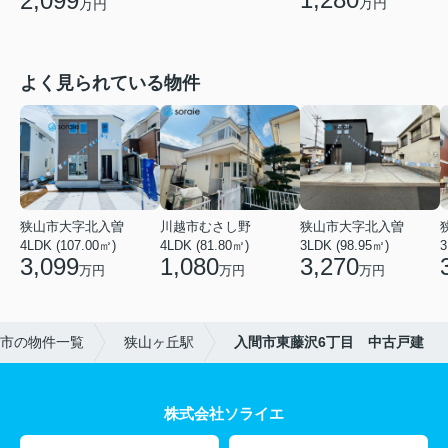
2,099
万円
万円
よく見られている物件
狭山市大字北入曽
川越市むさし野
狭山市大字北入曽
4LDK (107.00㎡)
4LDK (81.80㎡)
3LDK (98.95㎡)
3
3,099
1,080
3,270
万円
万円
万円
市の物件一覧
狭山ヶ丘駅
入間市東藤沢6丁目 中古戸建
株式会社ソライエ