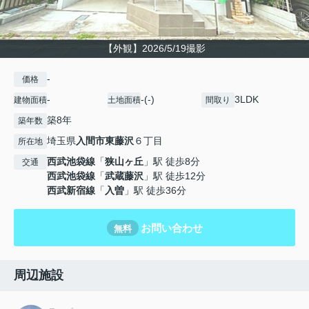
【外観】2026/5/19撮影
-
価格
-
-(-)
3LDK
建物面積
土地面積
間取り
築8年
築年数
埼玉県
入間市
東藤沢
６丁目
所在地
西武池袋線
「
狭山ヶ丘
」駅 徒歩8分
交通
西武池袋線
「
武蔵藤沢
」駅 徒歩12分
西武新宿線
「
入曽
」駅 徒歩36分
お問い合わせ
無料
周辺施設