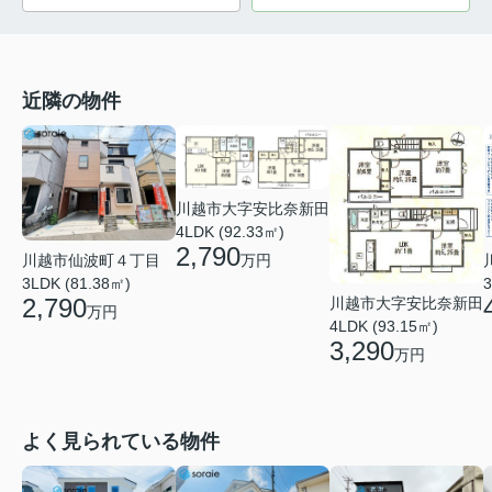
近隣の物件
川越市大字安比奈新田
4LDK (92.33㎡)
2,790
万円
川越市仙波町４丁目
3
3LDK (81.38㎡)
2,790
川越市大字安比奈新田
万円
4LDK (93.15㎡)
3,290
万円
よく見られている物件