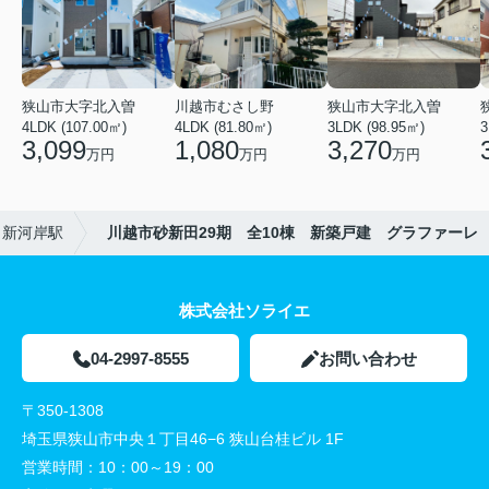
狭山市大字北入曽
川越市むさし野
狭山市大字北入曽
4LDK (107.00㎡)
4LDK (81.80㎡)
3LDK (98.95㎡)
3
3,099
1,080
3,270
万円
万円
万円
新河岸駅
川越市砂新田29期 全10棟 新築戸建 グラファーレ
株式会社ソライエ
04-2997-8555
お問い合わせ
〒350-1308
埼玉県狭山市中央１丁目46−6 狭山台桂ビル 1F
営業時間：
10：00～19：00