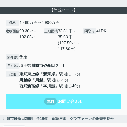
【外観パース】
4,480万円～4,990万円
価格
99.36㎡～
32.51坪～
4LDK
建物面積
土地面積
間取り
102.05㎡
35.63坪
(107.50㎡～
117.80㎡)
予定
築年数
埼玉県
川越市
砂新田
２丁目
所在地
東武東上線
「
新河岸
」駅 徒歩12分
交通
川越線
「
川越
」駅 徒歩29分
西武新宿線
「
本川越
」駅 徒歩40分
お問い合わせ
無料
川越市砂新田29期 全10棟 新築戸建 グラファーレの販売中物件