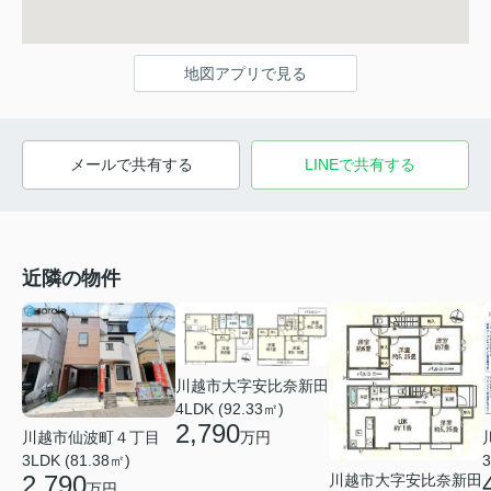
地図アプリで見る
メールで共有する
LINEで共有する
近隣の物件
川越市大字安比奈新田
4LDK (92.33㎡)
2,790
万円
川越市仙波町４丁目
3
3LDK (81.38㎡)
2,790
川越市大字安比奈新田
万円