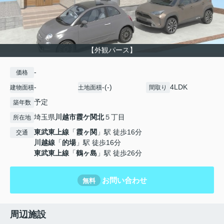
【外観パース】
-
価格
-
-(-)
4LDK
建物面積
土地面積
間取り
予定
築年数
埼玉県
川越市
霞ケ関北
５丁目
所在地
東武東上線
「
霞ヶ関
」駅 徒歩16分
交通
川越線
「
的場
」駅 徒歩16分
東武東上線
「
鶴ヶ島
」駅 徒歩26分
お問い合わせ
無料
周辺施設