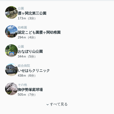
公園
霞ヶ関北第三公園
173ｍ（3分）
幼稚園
認定こども園霞ヶ関幼稚園
294ｍ（4分）
公園
おなぼり山公園
344ｍ（5分）
総合病院
いせはらクリニック
438ｍ（6分）
その他
御伊勢塚庭球場
505ｍ（7分）
すべて見る