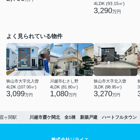
4LDK (93.15㎡)
3,290
万円
よく見られている物件
狭山市大字北入曽
川越市むさし野
狭山市大字北入曽
4LDK (107.00㎡)
4LDK (81.80㎡)
3LDK (98.95㎡)
3
3,099
1,080
3,270
万円
万円
万円
霞ヶ関駅
川越市霞ケ関北 全1棟 新築戸建 ハートフルタウン
株式会社ソライエ