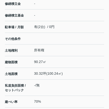
-
修繕積立金
-
修繕積立基金
有(2台) / 0円
駐車場 / 月額
その他条件
所有権
土地権利
90.27㎡
建物面積
30.32坪(100.24㎡)
土地面積
-/無
私道負担面積 /
セットバック
70%
建ぺい率