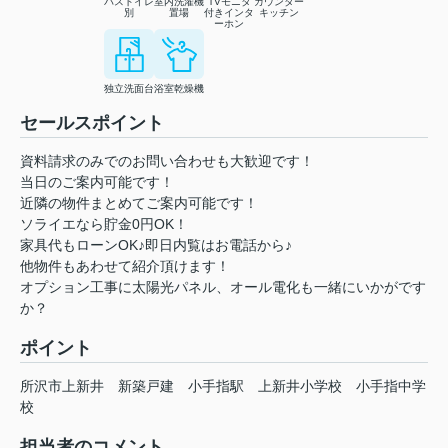
バストイレ
室内洗濯機
TVモニタ
カウンター
別
置場
付きインタ
キッチン
ーホン
独立洗面台
浴室乾燥機
セールスポイント
資料請求のみでのお問い合わせも大歓迎です！
当日のご案内可能です！
近隣の物件まとめてご案内可能です！
ソライエなら貯金0円OK！
家具代もローンOK♪即日内覧はお電話から♪
他物件もあわせて紹介頂けます！
オプション工事に太陽光パネル、オール電化も一緒にいかがです
か？
ポイント
所沢市上新井
新築戸建
小手指駅
上新井小学校
小手指中学
校
担当者のコメント