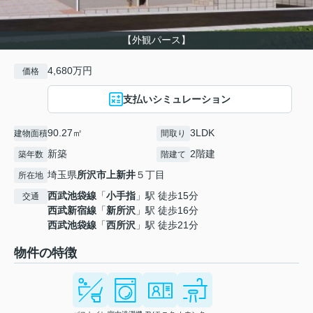
【外観パース】
4,680万円
価格
支払いシミュレーション
90.27㎡
3LDK
建物面積
間取り
新築
2階建
築年数
階建て
埼玉県
所沢市
上新井
５丁目
所在地
西武池袋線
「
小手指
」駅 徒歩15分
交通
西武新宿線
「
新所沢
」駅 徒歩16分
西武池袋線
「
西所沢
」駅 徒歩21分
物件の特徴