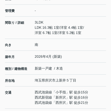
-
管理費
3LDK
間取り / 詳細
LDK 16.3帖 1室
/
洋室 4.4帖 1室
/
洋室 6.7帖 1室
/
洋室 5.2帖 1室
南
向き
2026年4月 (新築)
築年月
新築一戸建 / 木造
種別 / 建物構造
埼玉県
所沢市
上新井
５丁目
所在地
西武池袋線
「
小手指
」駅 徒歩15分
交通
西武新宿線
「
新所沢
」駅 徒歩16分
西武池袋線
「
西所沢
」駅 徒歩21分