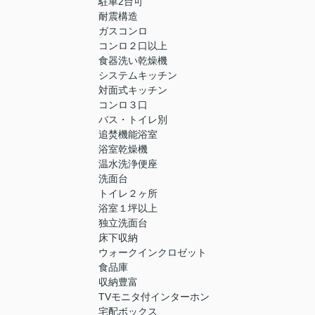
駐車2台可
耐震構造
ガスコンロ
コンロ２口以上
食器洗い乾燥機
システムキッチン
対面式キッチン
コンロ３口
バス・トイレ別
追焚機能浴室
浴室乾燥機
温水洗浄便座
洗面台
トイレ２ヶ所
浴室１坪以上
独立洗面台
床下収納
ウォークインクロゼット
食品庫
収納豊富
TVモニタ付インターホン
宅配ボックス