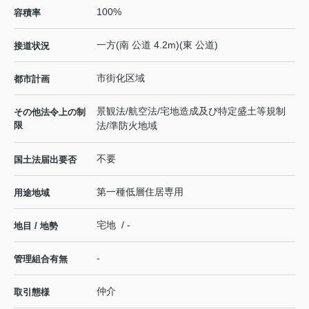
100%
容積率
一方(南 公道 4.2m)(東 公道)
接道状況
市街化区域
都市計画
景観法/航空法/宅地造成及び特定盛土等規制
その他法令上の制
限
法/準防火地域
不要
国土法届出要否
第一種低層住居専用
用途地域
宅地 / -
地目 / 地勢
-
管理組合有無
仲介
取引態様