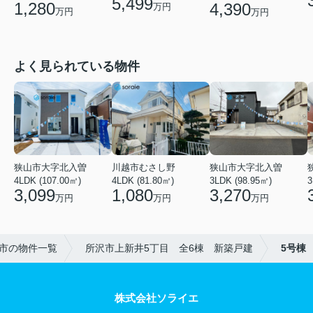
5,499
1,280
4,390
万円
万円
万円
よく見られている物件
狭山市大字北入曽
狭山市大字北入曽
川越市むさし野
3LDK (98.95㎡)
4LDK (107.00㎡)
4LDK (81.80㎡)
3
3,270
3,099
1,080
万円
万円
万円
市の物件一覧
所沢市上新井5丁目 全6棟 新築戸建
5号棟
株式会社ソライエ