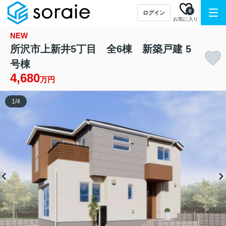
0
ログイン
お気に入り
NEW
所沢市上新井5丁目 全6棟 新築戸建 5
号棟
4,680
万円
1
/
4