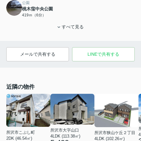
公園
桃木窪中央公園
419ｍ（6分）
すべて見る
メールで共有する
LINEで共有する
近隣の物件
所沢市大字山口
所沢市こぶし町
所沢市狭山ケ丘２丁目
4
4LDK (113.38㎡)
2DK (46.54㎡)
4LDK (102.26㎡)