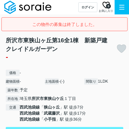
0
ログイン
お気に入り
この物件の募集は終了しました。
所沢市東狭山ヶ丘第16全1棟 新築戸建
クレイドルガーデン
-
-
価格
-
-(-)
1LDK
建物面積
土地面積
間取り
予定
築年数
埼玉県
所沢市
東狭山ケ丘
１丁目
所在地
西武池袋線
「
狭山ヶ丘
」駅 徒歩7分
交通
西武池袋線
「
武蔵藤沢
」駅 徒歩17分
西武池袋線
「
小手指
」駅 徒歩36分