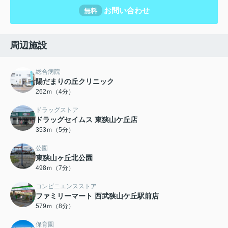
お問い合わせ
無料
周辺施設
総合病院
陽だまりの丘クリニック
262ｍ（4分）
ドラッグストア
ドラッグセイムス 東狭山ケ丘店
353ｍ（5分）
公園
東狭山ヶ丘北公園
498ｍ（7分）
コンビニエンスストア
ファミリーマート 西武狭山ケ丘駅前店
579ｍ（8分）
保育園