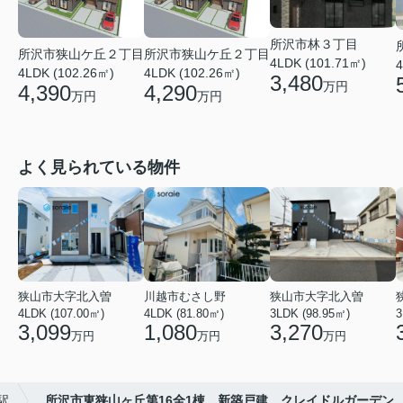
所沢市林３丁目
所沢市狭山ケ丘２丁目
所沢市狭山ケ丘２丁目
4LDK (101.71㎡)
4
4LDK (102.26㎡)
4LDK (102.26㎡)
3,480
万円
4,390
4,290
万円
万円
よく見られている物件
狭山市大字北入曽
川越市むさし野
狭山市大字北入曽
4LDK (107.00㎡)
4LDK (81.80㎡)
3LDK (98.95㎡)
3
3,099
1,080
3,270
万円
万円
万円
駅
所沢市東狭山ヶ丘第16全1棟 新築戸建 クレイドルガーデン