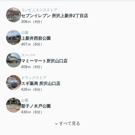
コンビニエンスストア
セブンイレブン 所沢上新井2丁目店
308ｍ（4分）
公園
上新井西前公園
407ｍ（6分）
スーパー
マミーマート所沢山口店
409ｍ（6分）
ドラッグストア
スギ薬局 所沢山口店
426ｍ（6分）
公園
梨子ノ木戸公園
430ｍ（6分）
すべて見る