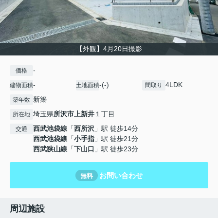
【外観】4月20日撮影
-
価格
-
-(-)
4LDK
建物面積
土地面積
間取り
新築
築年数
埼玉県
所沢市
上新井
１丁目
所在地
西武池袋線
「
西所沢
」駅 徒歩14分
交通
西武池袋線
「
小手指
」駅 徒歩21分
西武狭山線
「
下山口
」駅 徒歩23分
お問い合わせ
無料
周辺施設