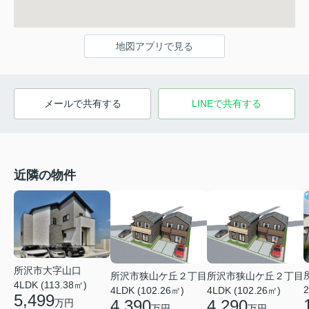
地図アプリで見る
メールで共有する
LINEで共有する
近隣の物件
所沢市大字山口
所沢市狭山ケ丘２丁目
所沢市狭山ケ丘２丁目
4LDK (113.38㎡)
2
4LDK (102.26㎡)
4LDK (102.26㎡)
5,499
4,390
4,290
万円
万円
万円