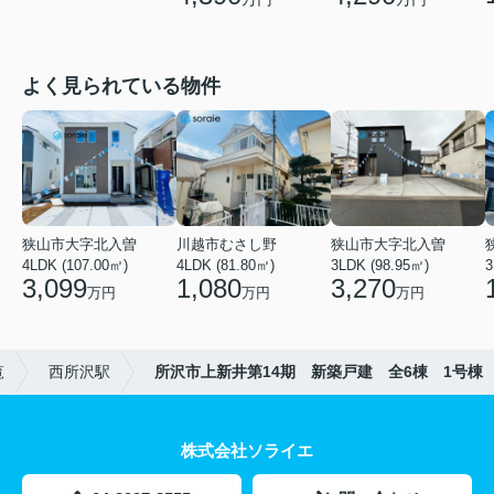
よく見られている物件
狭山市大字北入曽
川越市むさし野
狭山市大字北入曽
4LDK (107.00㎡)
4LDK (81.80㎡)
3LDK (98.95㎡)
3
3,099
1,080
3,270
万円
万円
万円
覧
西所沢駅
所沢市上新井第14期 新築戸建 全6棟 1号棟
株式会社ソライエ