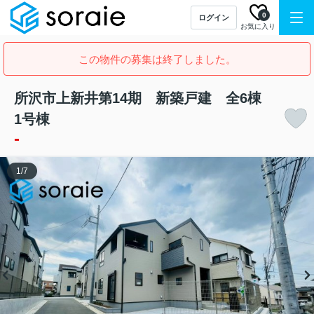
0
ログイン
お気に入り
この物件の募集は終了しました。
所沢市上新井第14期 新築戸建 全6棟
1号棟
-
1
/
7