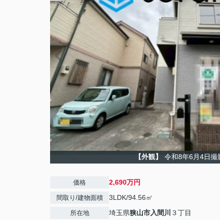
【外観】
令和8年6月4日撮
2,690万円
価格
3LDK/94.56㎡
間取り/建物面積
埼玉県
狭山市
入間川
３丁目
所在地