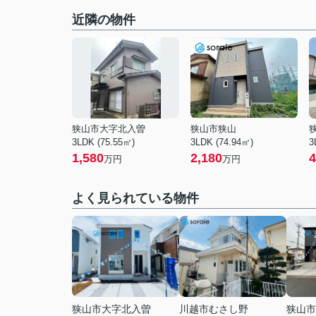
近隣の物件
狭山市大字北入曽
狭山市狭山
3LDK (75.55㎡)
3LDK (74.94㎡)
3
1,580
2,180
4
万円
万円
よく見られている物件
狭山市大字北入曽
川越市むさし野
狭山市