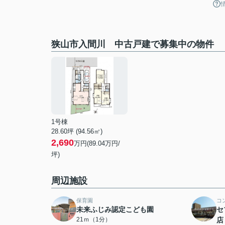
狭山市入間川 中古戸建で募集中の物件
1号棟
28.60坪 (94.56㎡)
2,690
万円(89.04万円/
坪)
周辺施設
保育園
コ
未来ふじみ認定こども園
セ
21ｍ（1分）
店