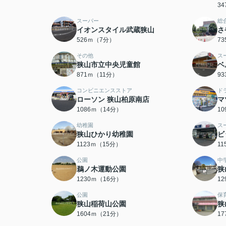
3
スーパー
総
イオンスタイル武蔵狭山
さ
526ｍ（7分）
7
その他
ス
狭山市立中央児童館
ベ
871ｍ（11分）
9
コンビニエンスストア
ド
ローソン 狭山柏原南店
マ
1086ｍ（14分）
1
幼稚園
ス
狭山ひかり幼稚園
ビ
1123ｍ（15分）
1
公園
中
鵜ノ木運動公園
狭
1230ｍ（16分）
1
公園
保
狭山稲荷山公園
狭
1604ｍ（21分）
1