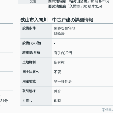
西武池袋線
「
稲荷山公園
」駅 徒歩21分
交通
西武池袋線
「
入間市
」駅 徒歩31分
狭山市入間川 中古戸建の詳細情報
設備条件
閑静な住宅地
駐輪場
設備(その他)
-
駐車場/月額
有(1台)/0円
土地権利
所有権
国土法届出
不要
用途地域
第一種住居
取引態様
仲介
分
21分
引渡し
即時
分
情報