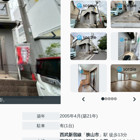
影。
2005年4月(築21年)
築年
有(1台)
駐車
西武新宿線
「
狭山市
」駅 徒歩13分