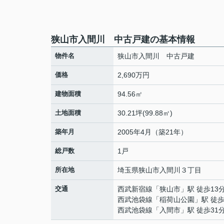
狭山市入間川 中古戸建の基本情報
物件名
狭山市入間川 中古戸建
価格
2,690万円
建物面積
94.56㎡
土地面積
30.21坪(99.88㎡)
築年月
2005年4月（築21年）
総戸数
1戸
所在地
埼玉県
狭山市
入間川
３丁目
交通
西武新宿線
「
狭山市
」駅 徒歩13
西武池袋線
「
稲荷山公園
」駅 徒歩
西武池袋線
「
入間市
」駅 徒歩31