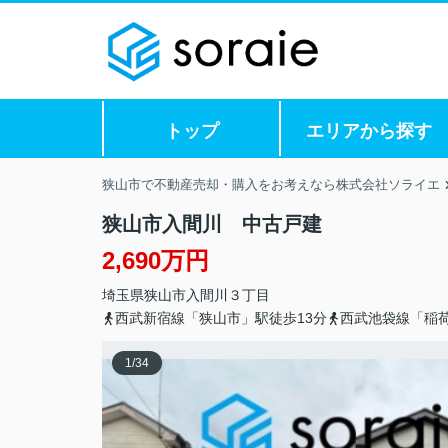
トップ
エリアから探す
狭山市で不動産売却・購入をお考えなら株式会社ソライエ
狭山市入間川 中古戸建
2,690万円
埼玉県
狭山市
入間川
３丁目
西武新宿線「狭山市」駅徒歩13分
西武池袋線「稲荷
1
/
34