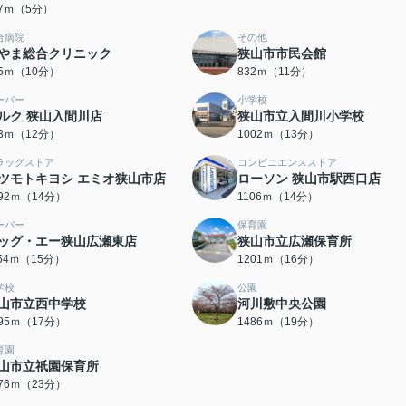
47ｍ（5分）
合病院
その他
やま総合クリニック
狭山市市民会館
35ｍ（10分）
832ｍ（11分）
ーパー
小学校
ルク 狭山入間川店
狭山市立入間川小学校
33ｍ（12分）
1002ｍ（13分）
ラッグストア
コンビニエンスストア
ツモトキヨシ エミオ狭山市店
ローソン 狭山市駅西口店
092ｍ（14分）
1106ｍ（14分）
ーパー
保育園
ッグ・エー狭山広瀬東店
狭山市立広瀬保育所
154ｍ（15分）
1201ｍ（16分）
学校
公園
山市立西中学校
河川敷中央公園
295ｍ（17分）
1486ｍ（19分）
育園
山市立祇園保育所
776ｍ（23分）