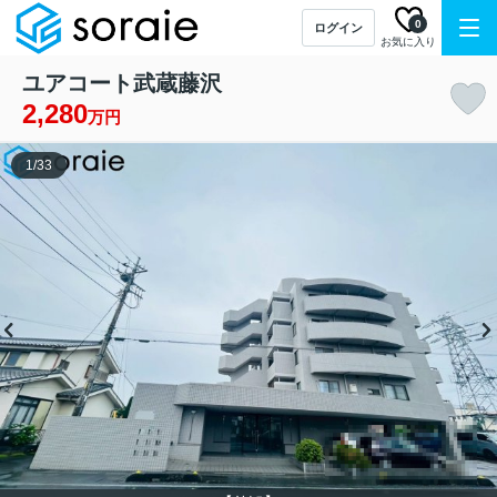
0
ログイン
お気に入り
ユアコート武蔵藤沢
2,280
万円
1
/
33