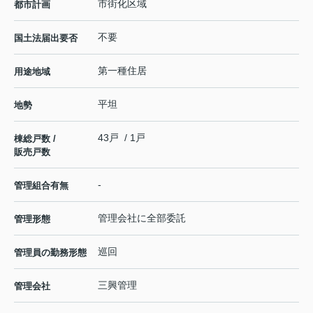
市街化区域
都市計画
不要
国土法届出要否
第一種住居
用途地域
平坦
地勢
43戸 / 1戸
棟総戸数 /
販売戸数
-
管理組合有無
管理会社に全部委託
管理形態
巡回
管理員の勤務形態
三興管理
管理会社