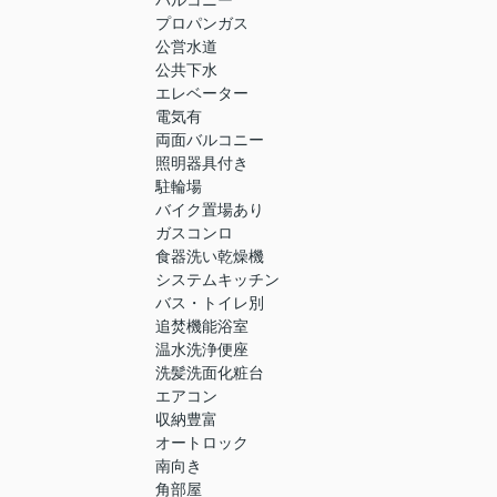
プロパンガス
公営水道
公共下水
エレベーター
電気有
両面バルコニー
照明器具付き
駐輪場
バイク置場あり
ガスコンロ
食器洗い乾燥機
システムキッチン
バス・トイレ別
追焚機能浴室
温水洗浄便座
洗髪洗面化粧台
エアコン
収納豊富
オートロック
南向き
角部屋