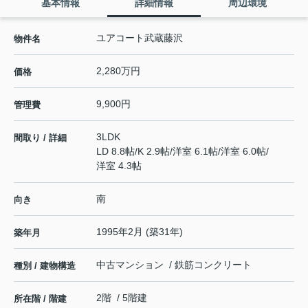
基本情報
詳細情報
周辺環境
ユアコート武蔵藤沢
物件名
2,280万円
価格
9,900円
管理費
3LDK
間取り / 詳細
LD 8.8帖
/
K 2.9帖
/
洋室 6.1帖
/
洋室 6.0帖
/
洋室 4.3帖
南
向き
1995年2月 (築31年)
築年月
中古マンション / 鉄筋コンクリート
種別 / 建物構造
2階 / 5階建
所在階 / 階建