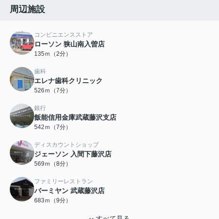
周辺施設
コンビニエンスストア
ローソン 狭山南入曽店
135ｍ（2分）
歯科
エレナ歯科クリニック
526ｍ（7分）
銀行
飯能信用金庫武蔵藤沢支店
542ｍ（7分）
ディスカウントショップ
ジェーソン 入間下藤沢店
569ｍ（8分）
ファミリーレストラン
バーミヤン 武蔵藤沢店
683ｍ（9分）
すべて見る