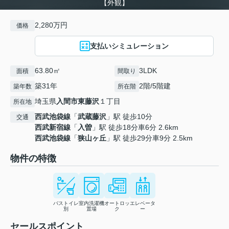
【外観】
2,280万円
価格
支払いシミュレーション
63.80㎡
3LDK
面積
間取り
築31年
2階/5階建
築年数
所在階
埼玉県
入間市
東藤沢
１丁目
所在地
西武池袋線
「
武蔵藤沢
」駅 徒歩10分
交通
西武新宿線
「
入曽
」駅 徒歩18分車6分 2.6km
西武池袋線
「
狭山ヶ丘
」駅 徒歩29分車9分 2.5km
物件の特徴
バストイレ
室内洗濯機
オートロッ
エレベータ
別
置場
ク
ー
セールスポイント