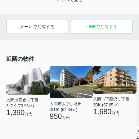
メールで共有する
LINEで共有する
近隣の物件
入間市下藤沢５丁目
入間市高倉３丁目
入間市大字小谷田
3DK (57.05㎡)
3LDK (73.95㎡)
3LDK (62.34㎡)
1,680
1,390
万円
万円
950
万円
4