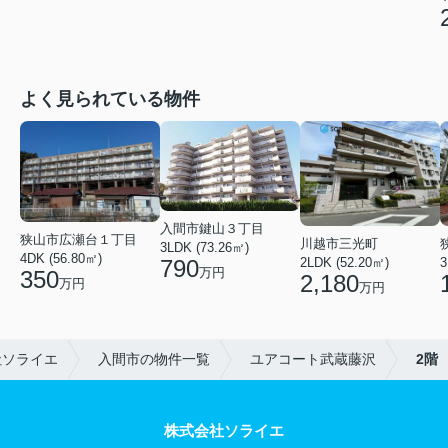
よく見られている物件
入間市鍵山３丁目
狭山市広瀬台１丁目
川越市三光町
3LDK (73.26㎡)
4DK (56.80㎡)
790
2LDK (52.20㎡)
3
万円
350
2,180
万円
万円
社ソライエ
入間市の物件一覧
ユアコート武蔵藤沢
2階
株式会社ソライエ