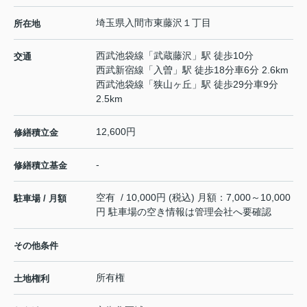
埼玉県
入間市
東藤沢
１丁目
所在地
西武池袋線
「
武蔵藤沢
」駅 徒歩10分
交通
西武新宿線
「
入曽
」駅 徒歩18分車6分 2.6km
西武池袋線
「
狭山ヶ丘
」駅 徒歩29分車9分
2.5km
12,600円
修繕積立金
-
修繕積立基金
空有 / 10,000円 (税込) 月額：7,000～10,000
駐車場 / 月額
円 駐車場の空き情報は管理会社へ要確認
その他条件
所有権
土地権利