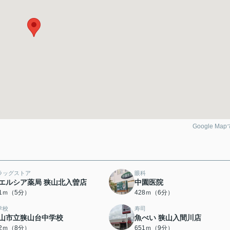
Google Ma
ラッグストア
眼科
エルシア薬局 狭山北入曽店
中園医院
81ｍ（5分）
428ｍ（6分）
学校
寿司
山市立狭山台中学校
魚べい 狭山入間川店
32ｍ（8分）
651ｍ（9分）