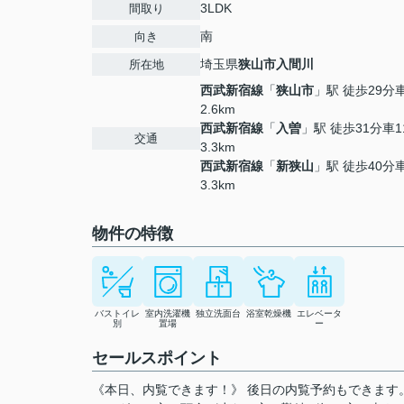
3LDK
間取り
南
向き
埼玉県
狭山市
入間川
所在地
西武新宿線
「
狭山市
」駅 徒歩29分
2.6km
西武新宿線
「
入曽
」駅 徒歩31分車1
交通
3.3km
西武新宿線
「
新狭山
」駅 徒歩40分
3.3km
物件の特徴
バストイレ
室内洗濯機
独立洗面台
浴室乾燥機
エレベータ
別
置場
ー
セールスポイント
《本日、内覧できます！》 後日の内覧予約もできます