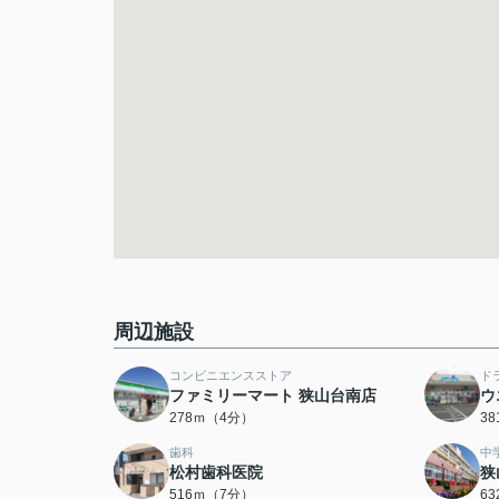
周辺施設
コンビニエンスストア
ド
ファミリーマート 狭山台南店
ウ
278ｍ（4分）
3
歯科
中
松村歯科医院
狭
516ｍ（7分）
6