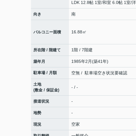
LDK 12.8帖 1室
/
和室 6.0帖 1室
/
洋
南
向き
16.88㎡
バルコニー面積
1階 / 7階建
所在階 / 階建て
1985年2月(築41年)
築年月
駐車場 / 月額
空無 / 駐車場空き状況要確認
土地
- / -
(敷金 / 保証金)
-
接道状況
-
地勢
空家
現況
一般媒介
取引態様