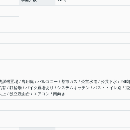
濯機置場 / 専用庭 / バルコニー / 都市ガス / 公営水道 / 公共下水 / 24
気有 / 駐輪場 / バイク置場あり / システムキッチン / バス・トイレ別 / 
上 / 独立洗面台 / エアコン / 南向き