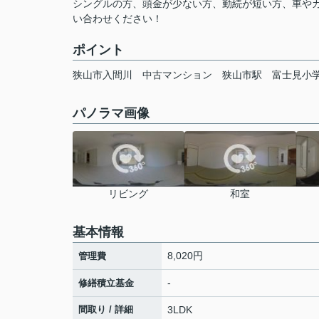
シングルの方、頭金が少ない方、勤続が短い方、車や
い合わせください！
ポイント
狭山市入間川
中古マンション
狭山市駅
富士見小
パノラマ画像
リビング
和室
基本情報
8,020円
管理費
-
修繕積立基金
間取り / 詳細
3LDK