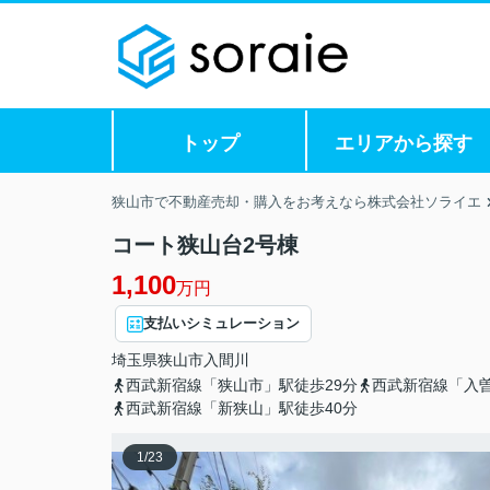
トップ
エリアから探す
狭山市で不動産売却・購入をお考えなら株式会社ソライエ
コート狭山台2号棟
1,100
万円
支払いシミュレーション
埼玉県
狭山市
入間川
西武新宿線「狭山市」駅徒歩29分
西武新宿線「入曽
西武新宿線「新狭山」駅徒歩40分
1
/
23