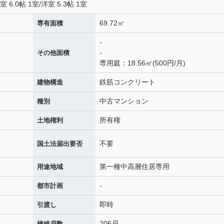
室 6.0帖 1室
/
洋室 5.3帖 1室
69.72㎡
専有面積
-
-
その他面積
専用庭：18.56㎡(500円/月)
鉄筋コンクリート
建物構造
中古マンション
種別
所有権
土地権利
不要
国土法届出要否
第一種中高層住居専用
用途地域
-
都市計画
即時
引渡し
206戸
棟総戸数