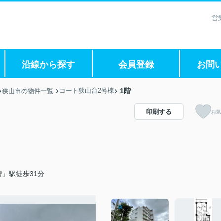
営
沿線から探す
会員登録
お問
コート狭山台2号棟
1階
狭山市の物件一覧
印刷する
お気
」駅徒歩31分