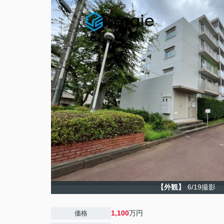
【外観】
6/19撮影
1,100
万円
価格