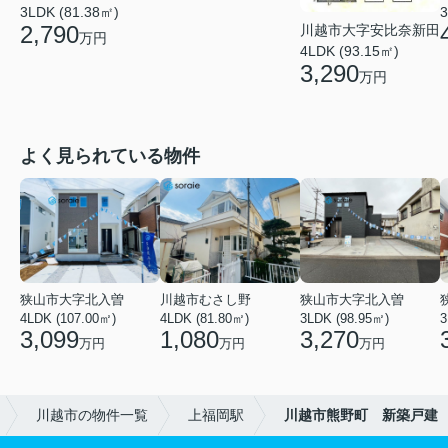
3
3LDK (81.38㎡)
2,790
川越市大字安比奈新田
万円
4LDK (93.15㎡)
3,290
万円
よく見られている物件
狭山市大字北入曽
川越市むさし野
狭山市大字北入曽
4LDK (107.00㎡)
4LDK (81.80㎡)
3LDK (98.95㎡)
3
3,099
1,080
3,270
万円
万円
万円
川越市の物件一覧
上福岡駅
川越市熊野町 新築戸建