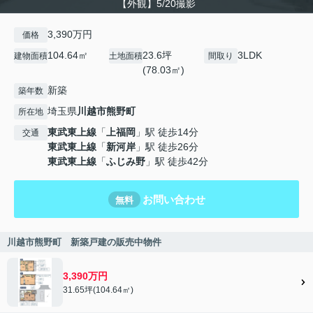
【外観】5/20撮影
3,390万円
価格
104.64㎡
23.6坪
3LDK
建物面積
土地面積
間取り
(78.03㎡)
新築
築年数
埼玉県
川越市
熊野町
所在地
東武東上線
「
上福岡
」駅 徒歩14分
交通
東武東上線
「
新河岸
」駅 徒歩26分
東武東上線
「
ふじみ野
」駅 徒歩42分
お問い合わせ
無料
川越市熊野町 新築戸建の販売中物件
3,390万円
31.65坪(104.64㎡)