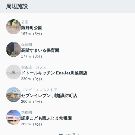
周辺施設
公園
熊野町公園
167ｍ（3分）
保育園
高階すまいる保育園
177ｍ（3分）
喫茶店・カフェ
ドトールキッチン EneJet川越南店
230ｍ（3分）
コンビニエンスストア
セブンイレブン 川越諏訪町店
260ｍ（4分）
幼稚園
認定こども園ふじま幼稚園
263ｍ（4分）