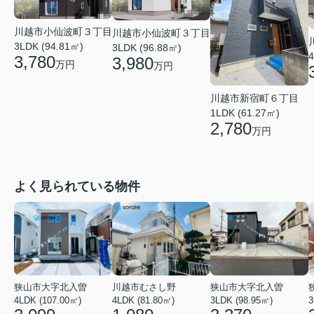
川越市小仙波町３丁目
川越市小仙波町３丁目
3LDK (94.81㎡)
3LDK (96.88㎡)
4
3,780
3,980
万円
万円
川越市新宿町６丁目
1LDK (61.27㎡)
2,780
万円
よく見られている物件
狭山市大字北入曽
川越市むさし野
狭山市大字北入曽
4LDK (107.00㎡)
4LDK (81.80㎡)
3LDK (98.95㎡)
3