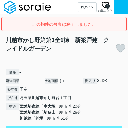
0
ログイン
お気に入り
この物件の募集は終了しました。
川越市かし野第第3全1棟 新築戸建 ク
レイドルガーデン
-
-
価格
-
-(-)
3LDK
建物面積
土地面積
間取り
予定
築年数
埼玉県
川越市
かし野台
１丁目
所在地
西武新宿線
「
南大塚
」駅 徒歩20分
交通
西武新宿線
「
新狭山
」駅 徒歩26分
川越線
「
的場
」駅 徒歩51分