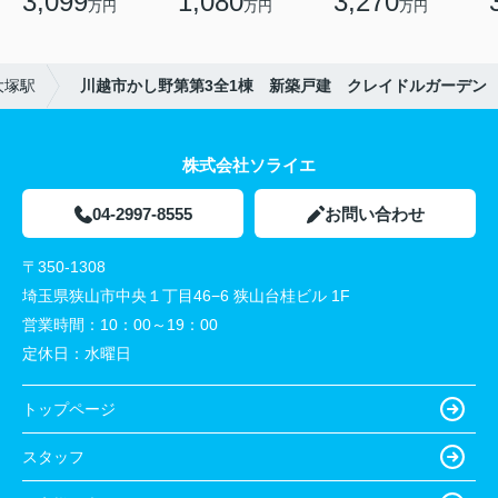
3,099
1,080
3,270
万円
万円
万円
大塚駅
川越市かし野第第3全1棟 新築戸建 クレイドルガーデン
株式会社ソライエ
04-2997-8555
お問い合わせ
〒350-1308
埼玉県狭山市中央１丁目46−6 狭山台桂ビル 1F
営業時間：
10：00～19：00
定休日：
水曜日
トップページ
スタッフ