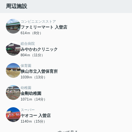
周辺施設
コンビニエンスストア
ファミリーマート 入曽店
614ｍ（8分）
総合病院
みやかわクリニック
804ｍ（11分）
保育園
狭山市立入曽保育所
1039ｍ（13分）
幼稚園
金剛幼稚園
1071ｍ（14分）
スーパー
ヤオコー 入曽店
1140ｍ（15分）