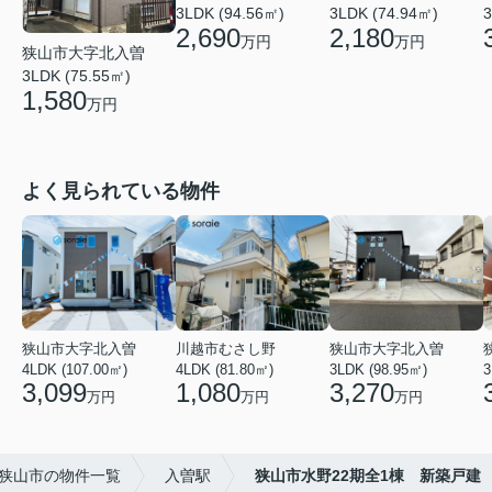
3LDK (94.56㎡)
3LDK (74.94㎡)
3
2,690
2,180
万円
万円
狭山市大字北入曽
3LDK (75.55㎡)
1,580
万円
よく見られている物件
狭山市大字北入曽
川越市むさし野
狭山市大字北入曽
4LDK (107.00㎡)
4LDK (81.80㎡)
3LDK (98.95㎡)
3
3,099
1,080
3,270
万円
万円
万円
狭山市の物件一覧
入曽駅
狭山市水野22期全1棟 新築戸建