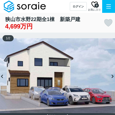
0
ログイン
お気に入り
狭山市水野22期全1棟 新築戸建
4,699万円
1
/
2