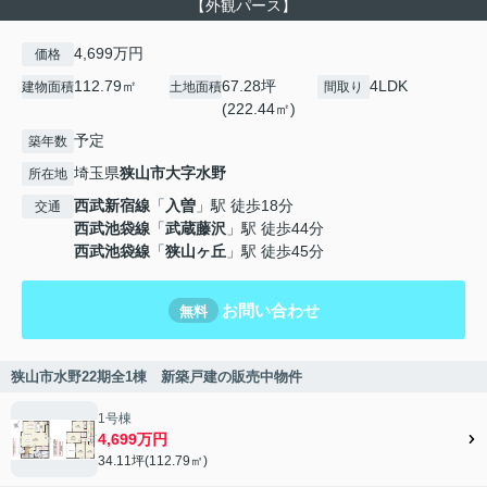
【外観パース】
4,699万円
価格
112.79㎡
67.28坪
4LDK
建物面積
土地面積
間取り
(222.44㎡)
予定
築年数
埼玉県
狭山市
大字水野
所在地
西武新宿線
「
入曽
」駅 徒歩18分
交通
西武池袋線
「
武蔵藤沢
」駅 徒歩44分
西武池袋線
「
狭山ヶ丘
」駅 徒歩45分
お問い合わせ
無料
狭山市水野22期全1棟 新築戸建の販売中物件
1号棟
4,699万円
34.11坪(112.79㎡)