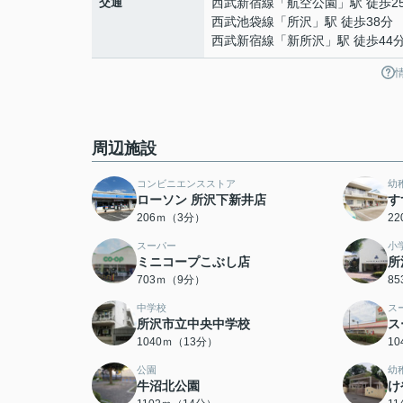
交通
西武新宿線
「
航空公園
」駅 徒歩2
西武池袋線
「
所沢
」駅 徒歩38分
西武新宿線
「
新所沢
」駅 徒歩44
周辺施設
コンビニエンスストア
幼
ローソン 所沢下新井店
す
206ｍ（3分）
2
スーパー
小
ミニコープこぶし店
所
703ｍ（9分）
8
中学校
ス
所沢市立中央中学校
ス
1040ｍ（13分）
1
公園
幼
牛沼北公園
け