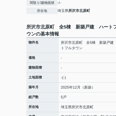
-/-
間取り/建物面積
埼玉県
所沢市
北原町
所在地
所沢市北原町 全5棟 新築戸建 ハート
ウンの基本情報
物件名
所沢市北原町 全5棟 新築戸建
トフルタウン
価格
-
建物面積
-
土地面積
-(-)
築年月
2025年12月（新築）
総戸数
5戸
所在地
埼玉県
所沢市
北原町