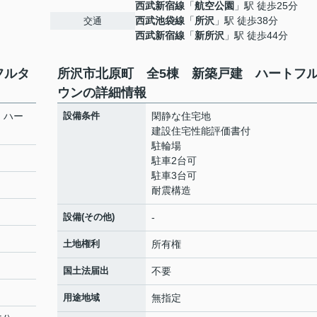
西武新宿線
「
航空公園
」駅 徒歩25分
西武池袋線
「
所沢
」駅 徒歩38分
交通
西武新宿線
「
新所沢
」駅 徒歩44分
フルタ
所沢市北原町 全5棟 新築戸建 ハートフ
ウンの詳細情報
 ハー
設備条件
閑静な住宅地
建設住宅性能評価書付
駐輪場
駐車2台可
駐車3台可
耐震構造
設備(その他)
-
土地権利
所有権
国土法届出
不要
用途地域
無指定