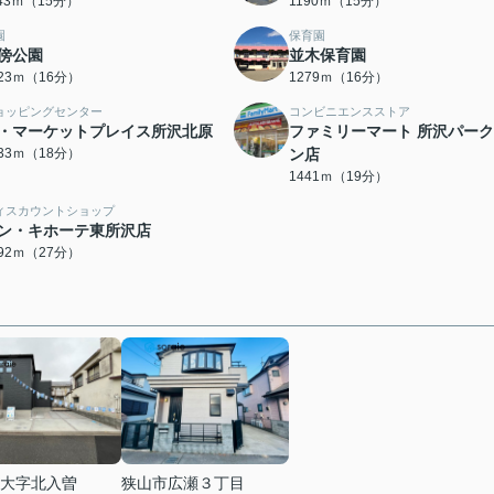
143ｍ（15分）
1190ｍ（15分）
園
保育園
傍公園
並木保育園
223ｍ（16分）
1279ｍ（16分）
ョッピングセンター
コンビニエンスストア
・マーケットプレイス所沢北原
ファミリーマート 所沢パー
433ｍ（18分）
ン店
1441ｍ（19分）
ィスカウントショップ
ン・キホーテ東所沢店
092ｍ（27分）
大字北入曽
狭山市広瀬３丁目