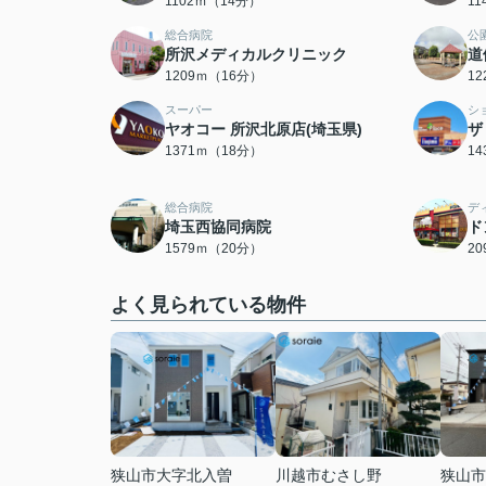
1102ｍ（14分）
1
総合病院
公
所沢メディカルクリニック
道
1209ｍ（16分）
1
スーパー
シ
ヤオコー 所沢北原店(埼玉県)
ザ
1371ｍ（18分）
1
総合病院
デ
埼玉西協同病院
ド
1579ｍ（20分）
2
よく見られている物件
狭山市大字北入曽
川越市むさし野
狭山市