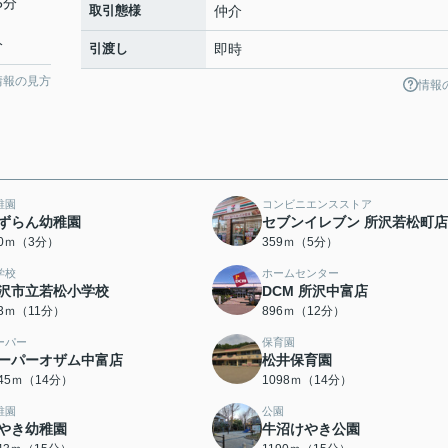
5分
取引態様
仲介
分
引渡し
即時
情報の見方
情報
稚園
コンビニエンスストア
ずらん幼稚園
セブンイレブン 所沢若松町店
20ｍ（3分）
359ｍ（5分）
学校
ホームセンター
沢市立若松小学校
DCM 所沢中富店
53ｍ（11分）
896ｍ（12分）
ーパー
保育園
ーパーオザム中富店
松井保育園
045ｍ（14分）
1098ｍ（14分）
稚園
公園
やき幼稚園
牛沼けやき公園