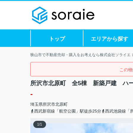
トップ
エリアから探す
狭山市で不動産売却・購入をお考えなら株式会社ソライエ
この物
所沢市北原町 全5棟 新築戸建 ハ
-
埼玉県
所沢市
北原町
西武新宿線「航空公園」駅徒歩25分
西武池袋線「所
1
/
1