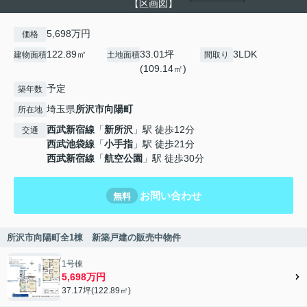
【区画図】
5,698万円
価格
122.89㎡
33.01坪
3LDK
建物面積
土地面積
間取り
(109.14㎡)
予定
築年数
埼玉県
所沢市
向陽町
所在地
西武新宿線
「
新所沢
」駅 徒歩12分
交通
西武池袋線
「
小手指
」駅 徒歩21分
西武新宿線
「
航空公園
」駅 徒歩30分
お問い合わせ
無料
所沢市向陽町全1棟 新築戸建の販売中物件
1号棟
5,698万円
37.17坪(122.89㎡)