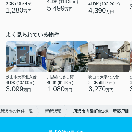
4
4LDK (113.38㎡)
2DK (46.54㎡)
4LDK (102.26㎡)
5,499
1,280
4,390
万円
万円
万円
よく見られている物件
狭山市大字北入曽
川越市むさし野
狭山市大字北入曽
4LDK (107.00㎡)
4LDK (81.80㎡)
3LDK (98.95㎡)
3
3,099
1,080
3,270
万円
万円
万円
所沢市の物件一覧
新所沢駅
所沢市向陽町全1棟 新築戸建