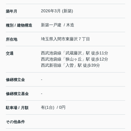
2026年3月 (新築)
築年月
新築一戸建 / 木造
種別 / 建物構造
埼玉県
入間市
東藤沢
７丁目
所在地
西武池袋線
「
武蔵藤沢
」駅 徒歩11分
交通
西武池袋線
「
狭山ヶ丘
」駅 徒歩12分
西武新宿線
「
入曽
」駅 徒歩39分
-
修繕積立金
-
修繕積立基金
有(1台) / 0円
駐車場 / 月額
その他条件