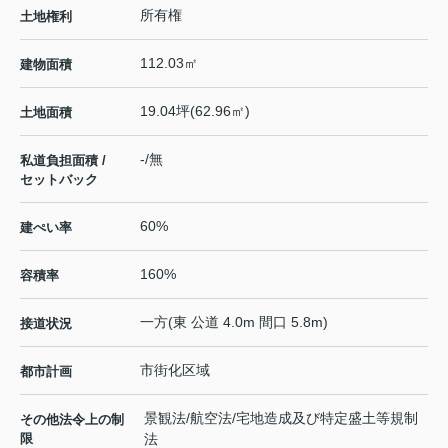
所有権
土地権利
112.03㎡
建物面積
19.04坪(62.96㎡)
土地面積
-/無
私道負担面積 /
セットバック
60%
建ぺい率
160%
容積率
一方(東 公道 4.0m 間口 5.8m)
接道状況
市街化区域
都市計画
景観法/航空法/宅地造成及び特定盛土等規制
その他法令上の制
限
法