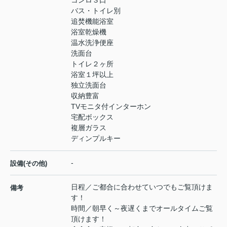
バス・トイレ別
追焚機能浴室
浴室乾燥機
温水洗浄便座
洗面台
トイレ２ヶ所
浴室１坪以上
独立洗面台
収納豊富
TVモニタ付インターホン
宅配ボックス
複層ガラス
ディンプルキー
-
設備(その他)
日程／ご都合に合わせていつでもご覧頂けま
備考
す！
時間／朝早く～夜遅くまでオールタイムご覧
頂けます！