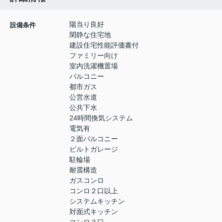
陽当り良好
設備条件
閑静な住宅地
建設住宅性能評価書付
ファミリー向け
室内洗濯機置場
バルコニー
都市ガス
公営水道
公共下水
24時間換気システム
電気有
２面バルコニー
ビルトガレージ
駐輪場
耐震構造
ガスコンロ
コンロ２口以上
システムキッチン
対面式キッチン
コンロ３口