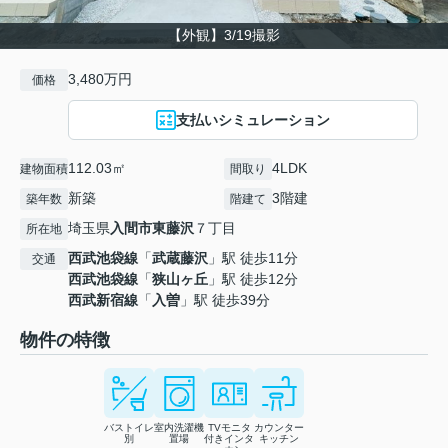
【外観】3/19撮影
3,480万円
価格
支払いシミュレーション
112.03㎡
4LDK
建物面積
間取り
新築
3階建
築年数
階建て
埼玉県
入間市
東藤沢
７丁目
所在地
西武池袋線
「
武蔵藤沢
」駅 徒歩11分
交通
西武池袋線
「
狭山ヶ丘
」駅 徒歩12分
西武新宿線
「
入曽
」駅 徒歩39分
物件の特徴
バストイレ
室内洗濯機
TVモニタ
カウンター
別
置場
付きインタ
キッチン