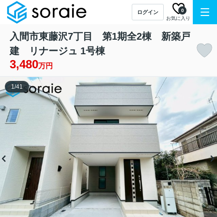
0
ログイン
お気に入り
入間市東藤沢7丁目 第1期全2棟 新築戸
建 リナージュ 1号棟
3,480
万円
1
/
41