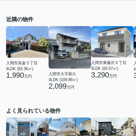
近隣の物件
入間市東藤沢６丁目
入間市高倉５丁目
4LDK (93.57㎡)
4LDK (93.36㎡)
4
3,290
1,990
入間市大字新久
万円
万円
4LDK (109.88㎡)
2,099
万円
よく見られている物件