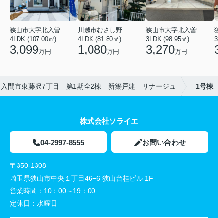
狭山市大字北入曽
狭山市大字北入曽
川越市むさし野
3LDK (98.95㎡)
4LDK (107.00㎡)
4LDK (81.80㎡)
3
3,270
3,099
1,080
万円
万円
万円
入間市東藤沢7丁目 第1期全2棟 新築戸建 リナージュ
1号棟
株式会社ソライエ
04-2997-8555
お問い合わせ
〒350-1308
埼玉県狭山市中央１丁目46−6 狭山台桂ビル 1F
営業時間：
10：00～19：00
定休日：
水曜日