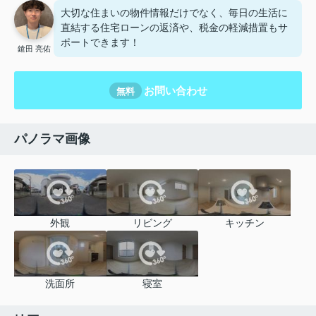
大切な住まいの物件情報だけでなく、毎日の生活に
直結する住宅ローンの返済や、税金の軽減措置もサ
ポートできます！
鎗田 亮佑
お問い合わせ
無料
パノラマ画像
外観
リビング
キッチン
洗面所
寝室