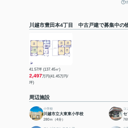
川越市豊田本4丁目 中古戸建で募集中の
41.57坪 (137.45㎡)
2,497
万円(41.45万円/
坪)
周辺施設
小学校
コ
川越市立大東東小学校
セ
280ｍ（4分）
7