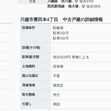
川越線
「
西川越
」駅 徒歩23分
交通
西武新宿線
「
南大塚
」駅 徒歩28分
川越市豊田本4丁目 中古戸建の詳細情報
設備条件
駐輪場
駐車2台可
駐車3台可
設備(その他)
-
駐車場/月額
有(5台)/0円 車種による
土地権利
所有権
国土法届出
不要
用途地域
無指定
取引態様
仲介
分
引渡し
相談