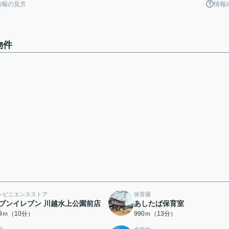
情報の見方
情報
物件
ンビニエンスストア
保育園
ブンイレブン 川越水上公園前店
あしたば保育室
69ｍ（10分）
990ｍ（13分）