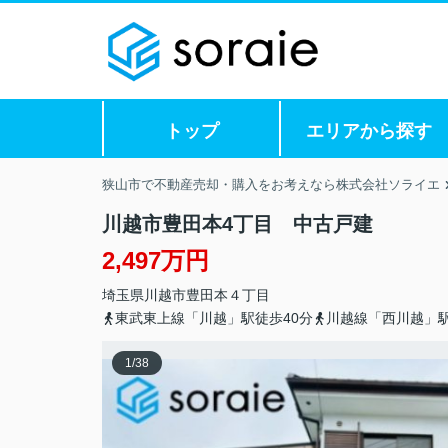
トップ
エリアから探す
狭山市で不動産売却・購入をお考えなら株式会社ソライエ
川越市豊田本4丁目 中古戸建
2,497万円
埼玉県
川越市
豊田本
４丁目
東武東上線「川越」駅徒歩40分
川越線「西川越」駅
1
/
38