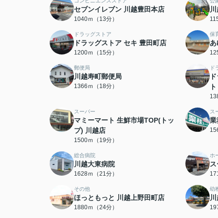
コンビニエンスストア
公
セブンイレブン 川越豊田本店
川
1040ｍ（13分）
1
ドラッグストア
保
ドラッグストア セキ 豊田町店
あ
1200ｍ（15分）
1
郵便局
ド
川越寿町郵便局
ド
1366ｍ（18分）
ト
1
スーパー
ス
マミーマート 生鮮市場TOP(トッ
業
プ) 川越店
1
1500ｍ（19分）
総合病院
ホ
川越大東病院
ス
1628ｍ（21分）
1
その他
幼
ほっともっと 川越上野田町店
川
1880ｍ（24分）
1