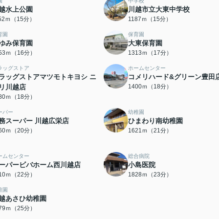
園
中学校
越水上公園
川越市立大東中学校
152ｍ（15分）
1187ｍ（15分）
育園
保育園
ゆみ保育園
大東保育園
253ｍ（16分）
1313ｍ（17分）
ラッグストア
ホームセンター
ラッグストアマツモトキヨシ ニ
コメリハード&グリーン豊田
リ川越店
1400ｍ（18分）
380ｍ（18分）
ーパー
幼稚園
務スーパー 川越広栄店
ひまわり南幼稚園
560ｍ（20分）
1621ｍ（21分）
ームセンター
総合病院
ーパービバホーム西川越店
小島医院
710ｍ（22分）
1828ｍ（23分）
稚園
越あさひ幼稚園
979ｍ（25分）