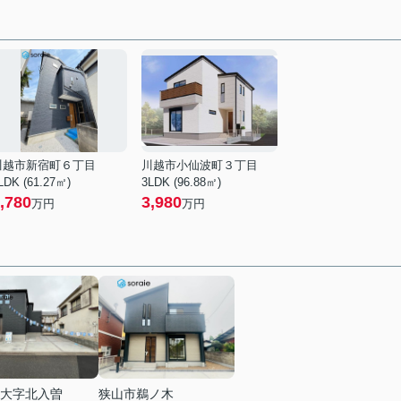
川越市新宿町６丁目
川越市小仙波町３丁目
LDK (61.27㎡)
3LDK (96.88㎡)
,780
3,980
万円
万円
大字北入曽
狭山市鵜ノ木