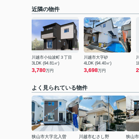
近隣の物件
川越市小仙波町３丁目
川越市大字砂
3LDK (94.81㎡)
4LDK (94.40㎡)
1
3,780
3,698
2
万円
万円
よく見られている物件
狭山市大字北入曽
川越市むさし野
狭山市