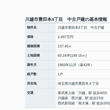
川越市豊田本4丁目 中古戸建の基本情報
物件名
川越市豊田本4丁目 中古戸建
価格
2,497万円
建物面積
137.45㎡
土地面積
60.24坪(199.16㎡)
築年月
1983年11月（築42年）
総戸数
1戸
所在地
埼玉県
川越市
豊田本
４丁目
交通
東武東上線
「
川越
」駅 徒歩40分
川越線
「
西川越
」駅 徒歩23分
西武新宿線
「
南大塚
」駅 徒歩28