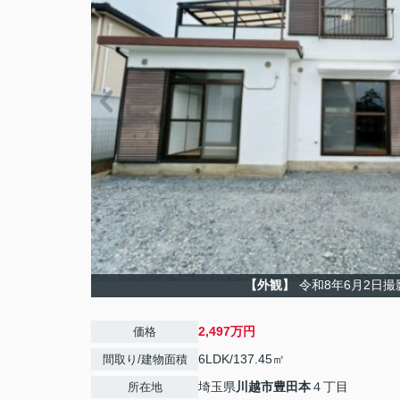
【外観】
令和8年6月2日撮
2,497万円
価格
6LDK/137.45㎡
間取り/建物面積
埼玉県
川越市
豊田本
４丁目
所在地