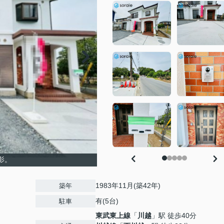
影。
1983年11月(築42年)
築年
有(5台)
駐車
東武東上線
「
川越
」駅 徒歩40分