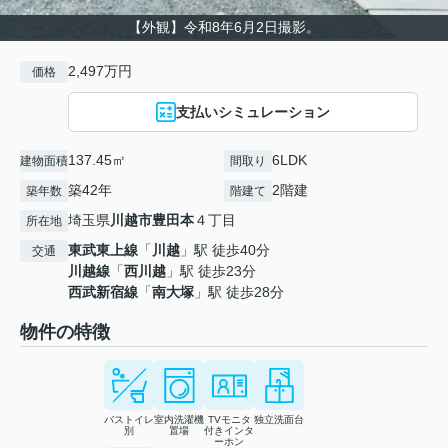
【外観】令和8年6月2日撮影。
2,497万円
価格
支払いシミュレーション
137.45㎡
6LDK
建物面積
間取り
築42年
2階建
築年数
階建て
埼玉県
川越市
豊田本
４丁目
所在地
東武東上線
「
川越
」駅 徒歩40分
交通
川越線
「
西川越
」駅 徒歩23分
西武新宿線
「
南大塚
」駅 徒歩28分
物件の特徴
バストイレ
室内洗濯機
TVモニタ
独立洗面台
別
置場
付きインタ
ーホン