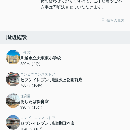
持ち合わせておりますので、ご不明点やご不
安事は即解決させていただきます。
情報の見方
周辺施設
小学校
川越市立大東東小学校
280ｍ（4分）
コンビニエンスストア
セブンイレブン 川越水上公園前店
769ｍ（10分）
保育園
あしたば保育室
990ｍ（13分）
コンビニエンスストア
セブンイレブン 川越豊田本店
1040ｍ（13分）