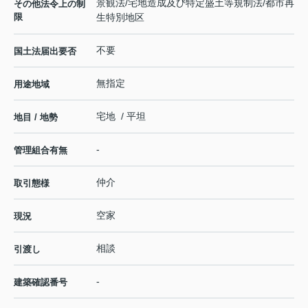
景観法/宅地造成及び特定盛土等規制法/都市再
その他法令上の制
限
生特別地区
不要
国土法届出要否
無指定
用途地域
宅地 / 平坦
地目 / 地勢
-
管理組合有無
仲介
取引態様
空家
現況
相談
引渡し
-
建築確認番号