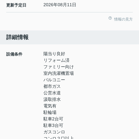
2026年08月11日
更新予定日
情報の見方
詳細情報
陽当り良好
設備条件
リフォーム済
ファミリー向け
室内洗濯機置場
バルコニー
都市ガス
公営水道
汲取排水
電気有
駐輪場
駐車2台可
駐車3台可
ガスコンロ
コンロ２口以上