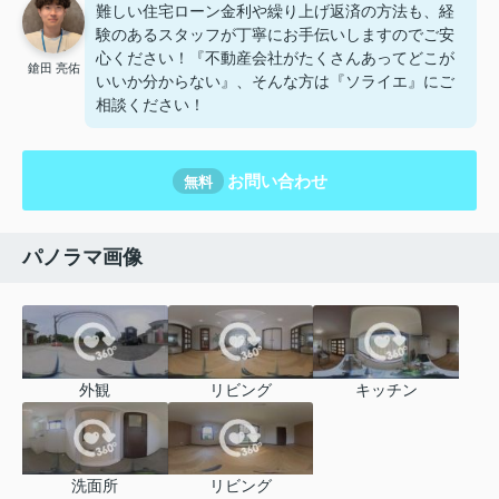
難しい住宅ローン金利や繰り上げ返済の方法も、経
験のあるスタッフが丁寧にお手伝いしますのでご安
心ください！『不動産会社がたくさんあってどこが
鎗田 亮佑
いいか分からない』、そんな方は『ソライエ』にご
相談ください！
お問い合わせ
無料
パノラマ画像
外観
リビング
キッチン
洗面所
リビング