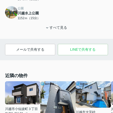
公園
川越水上公園
1152ｍ（15分）
すべて見る
メールで共有する
LINEで共有する
近隣の物件
川越市小仙波町３丁目
川越市大字砂