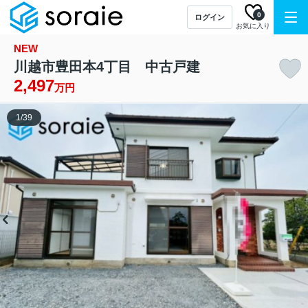
0
ログイン
お気に入り
NEW
川越市豊田本4丁目 中古戸建
2,497
万円
1
/
39