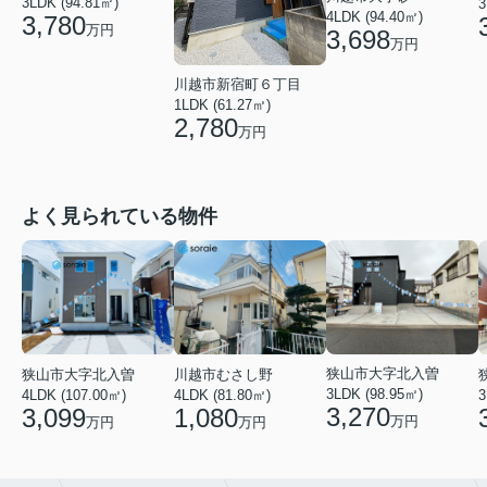
3LDK (94.81㎡)
3
4LDK (94.40㎡)
3,780
万円
3,698
万円
川越市新宿町６丁目
1LDK (61.27㎡)
2,780
万円
よく見られている物件
狭山市大字北入曽
狭山市大字北入曽
川越市むさし野
3LDK (98.95㎡)
4LDK (107.00㎡)
4LDK (81.80㎡)
3
3,270
3,099
1,080
万円
万円
万円