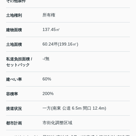
その他条件
所有権
土地権利
137.45㎡
建物面積
60.24坪(199.16㎡)
土地面積
-/無
私道負担面積 /
セットバック
60%
建ぺい率
200%
容積率
一方(南東 公道 6.5m 間口 12.4m)
接道状況
市街化調整区域
都市計画