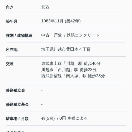
北西
向き
1983年11月 (築42年)
築年月
中古一戸建 / 鉄筋コンクリート
種別 / 建物構造
埼玉県
川越市
豊田本
４丁目
所在地
東武東上線
「
川越
」駅 徒歩40分
交通
川越線
「
西川越
」駅 徒歩23分
西武新宿線
「
南大塚
」駅 徒歩28分
-
修繕積立金
-
修繕積立基金
有(5台) / 0円 車種による
駐車場 / 月額