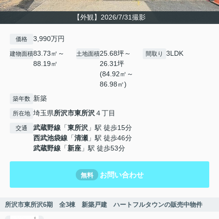
【外観】2026/7/31撮影
3,990万円
価格
83.73㎡～
25.68坪～
3LDK
建物面積
土地面積
間取り
88.19㎡
26.31坪
(84.92㎡～
86.98㎡)
新築
築年数
埼玉県
所沢市
東所沢
４丁目
所在地
武蔵野線
「
東所沢
」駅 徒歩15分
交通
西武池袋線
「
清瀬
」駅 徒歩46分
武蔵野線
「
新座
」駅 徒歩53分
お問い合わせ
無料
所沢市東所沢6期 全3棟 新築戸建 ハートフルタウンの販売中物件