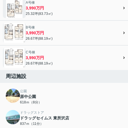
A号棟
3,990万円
25.32坪(83.73㎡)
B号棟
3,990万円
26.67坪(88.19㎡)
C号棟
3,990万円
26.67坪(88.19㎡)
周辺施設
公園
原中公園
618ｍ（8分）
ドラッグストア
ドラッグセイムス 東所沢店
837ｍ（11分）