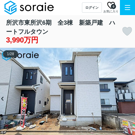
0
ログイン
お気に入り
所沢市東所沢6期 全3棟 新築戸建 ハ
ートフルタウン
3,990万円
1
/
28