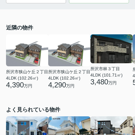
近隣の物件
所沢市林３丁目
所沢市狭山ケ丘２丁目
所沢市狭山ケ丘２丁目
4LDK (101.71㎡)
4
4LDK (102.26㎡)
4LDK (102.26㎡)
3,480
万円
4,390
4,290
万円
万円
よく見られている物件