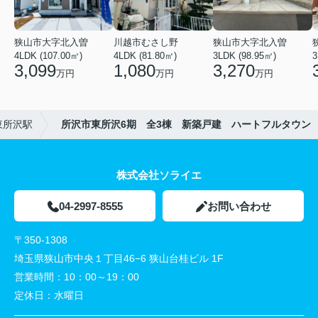
狭山市大字北入曽
川越市むさし野
狭山市大字北入曽
4LDK (107.00㎡)
4LDK (81.80㎡)
3LDK (98.95㎡)
3
3,099
1,080
3,270
万円
万円
万円
東所沢駅
所沢市東所沢6期 全3棟 新築戸建 ハートフルタウン
株式会社ソライエ
04-2997-8555
お問い合わせ
〒350-1308
埼玉県狭山市中央１丁目46−6 狭山台桂ビル 1F
営業時間：
10：00～19：00
定休日：
水曜日