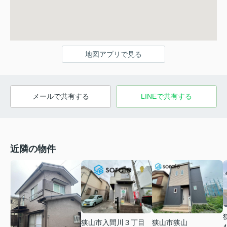
地図アプリで見る
メールで共有する
LINEで共有する
近隣の物件
狭山市入間川３丁目
狭山市狭山
4