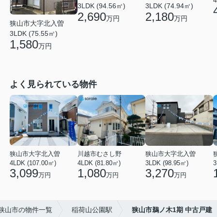
3LDK (94.56㎡)
3LDK (74.94㎡)
2,690
2,180
万円
万円
狭山市大字北入曽
3LDK (75.55㎡)
1,580
万円
よく見られている物件
狭山市大字北入曽
川越市むさし野
狭山市大字北入曽
4LDK (107.00㎡)
4LDK (81.80㎡)
3LDK (98.95㎡)
3
3,099
1,080
3,270
万円
万円
万円
狭山市の物件一覧
稲荷山公園駅
狭山市鵜ノ木1期 中古戸建