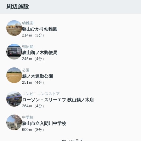
周辺施設
幼稚園
狭山ひかり幼稚園
214ｍ（3分）
郵便局
狭山鵜ノ木郵便局
245ｍ（4分）
公園
鵜ノ木運動公園
251ｍ（4分）
コンビニエンスストア
ローソン・スリーエフ 狭山鵜ノ木店
264ｍ（4分）
中学校
狭山市立入間川中学校
600ｍ（8分）