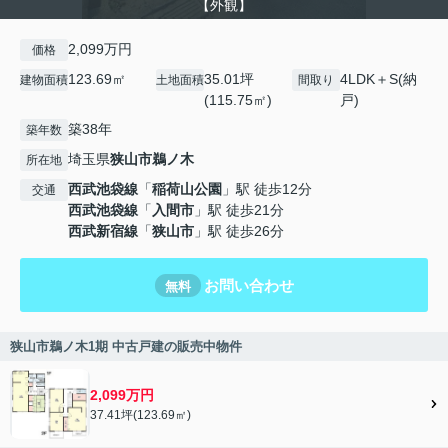
【外観】
2,099万円
価格
123.69㎡
35.01坪
4LDK＋S(納
建物面積
土地面積
間取り
(115.75㎡)
戸)
築38年
築年数
埼玉県
狭山市
鵜ノ木
所在地
西武池袋線
「
稲荷山公園
」駅 徒歩12分
交通
西武池袋線
「
入間市
」駅 徒歩21分
西武新宿線
「
狭山市
」駅 徒歩26分
お問い合わせ
無料
狭山市鵜ノ木1期 中古戸建の販売中物件
2,099万円
37.41坪(123.69㎡)