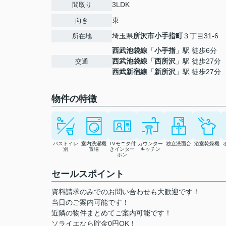
3LDK
間取り
東
向き
埼玉県
所沢市
小手指町
３丁目31-6
所在地
西武池袋線
「
小手指
」駅 徒歩6分
西武池袋線
「
西所沢
」駅 徒歩27分
交通
西武新宿線
「
新所沢
」駅 徒歩27分
物件の特徴
バストイレ
室内洗濯機
TVモニタ付
カウンター
独立洗面台
浴室乾燥機
別
置場
きインター
キッチン
ホン
セールスポイント
資料請求のみでのお問い合わせも大歓迎です！
当日のご案内可能です！
近隣の物件まとめてご案内可能です！
ソライエなら貯金0円OK！