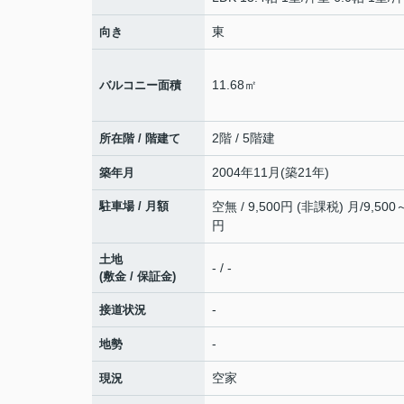
東
向き
11.68㎡
バルコニー面積
2階 / 5階建
所在階 / 階建て
2004年11月(築21年)
築年月
駐車場 / 月額
空無 / 9,500円 (非課税) 月/9,500～
円
土地
- / -
(敷金 / 保証金)
-
接道状況
-
地勢
空家
現況