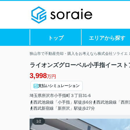
トップ
エリアから探す
狭山市で不動産売却・購入をお考えなら株式会社ソライエ
ライオンズグローベル小手指イースト
3,998
万円
支払いシミュレーション
埼玉県
所沢市
小手指町
３丁目31-6
西武池袋線「小手指」駅徒歩6分
西武池袋線「西所
西武新宿線「新所沢」駅徒歩27分
1
/
2