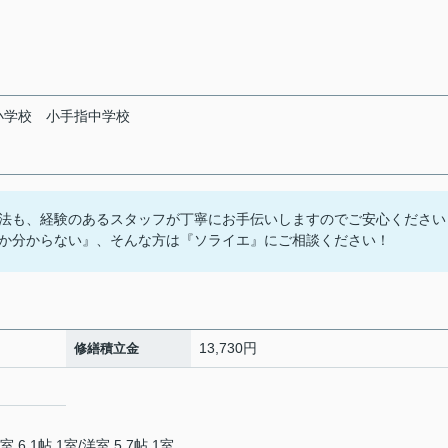
小学校
小手指中学校
法も、経験のあるスタッフが丁寧にお手伝いしますのでご安心ください
か分からない』、そんな方は『ソライエ』にご相談ください！
13,730円
修繕積立金
室 6.1帖 1室
/
洋室 5.7帖 1室