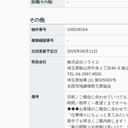
設備(その他)
-
その他
105538154
物件番号
-
建築確認番号
2026年08月11日
次回更新予定日
取扱会社
株式会社ソライエ
埼玉県狭山市中央１丁目46−6 狭山
TEL:04-2997-8555
埼玉県知事 (1) 第025302号
全国宅地建物取引業協会
備考
日程／ご都合に合わせていつでも
時間／朝早く～夜遅くまでオール
◆◆◆お客様のご都合に合わせて
『仕事帰りにちょっと見てみたい
夜中でも明るくご案内致します！
『家の間取りや外観は良いけど、