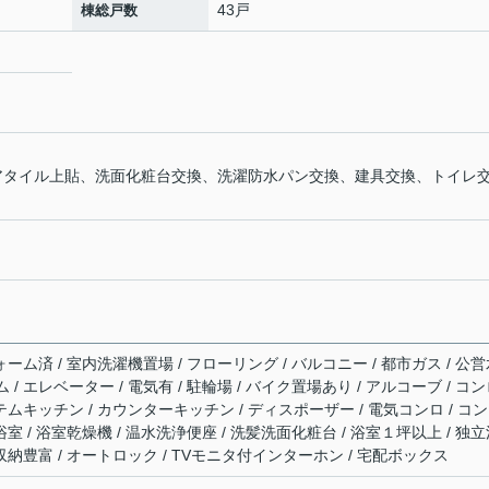
43戸
棟総戸数
フロアタイル上貼、洗面化粧台交換、洗濯防水パン交換、建具交換、トイレ
ォーム済 / 室内洗濯機置場 / フローリング / バルコニー / 都市ガス / 公
ム / エレベーター / 電気有 / 駐輪場 / バイク置場あり / アルコーブ / コ
テムキッチン / カウンターキッチン / ディスポーザー / 電気コンロ / コ
浴室 / 浴室乾燥機 / 温水洗浄便座 / 洗髪洗面化粧台 / 浴室１坪以上 / 独
収納豊富 / オートロック / TVモニタ付インターホン / 宅配ボックス