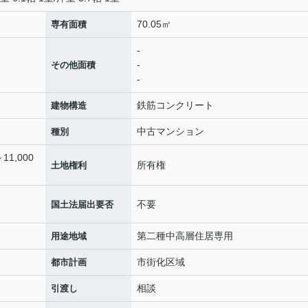
70.05㎡
専有面積
-
-
その他面積
-
鉄筋コンクリート
建物構造
中古マンション
種別
11,000
所有権
土地権利
不要
国土法届出要否
第二種中高層住居専用
用途地域
市街化区域
都市計画
相談
引渡し