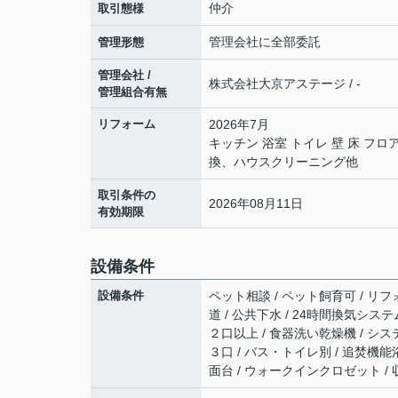
仲介
取引態様
管理会社に全部委託
管理形態
管理会社 /
株式会社大京アステージ / -
管理組合有無
リフォーム
2026年7月
キッチン 浴室 トイレ 壁 床 
換、ハウスクリーニング他
取引条件の
2026年08月11日
有効期限
設備条件
設備条件
ペット相談 / ペット飼育可 / リフ
道 / 公共下水 / 24時間換気システ
２口以上 / 食器洗い乾燥機 / シス
３口 / バス・トイレ別 / 追焚機能
面台 / ウォークインクロゼット / 