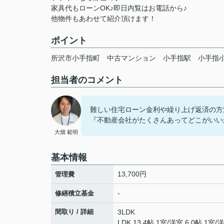
家具代もローンOK♪即日内覧はお電話から♪
他物件もあわせて紹介頂けます！
ポイント
所沢市小手指町
中古マンション
小手指駅
小手指
担当者のコメント
難しい住宅ローン金利や繰り上げ返済の方
『不動産会社がたくさんあってどこがいい
大畑 範明
基本情報
13,700円
管理費
-
修繕積立基金
間取り / 詳細
3LDK
LDK 13.4帖 1室
/
洋室 6.0帖 1室
/
洋