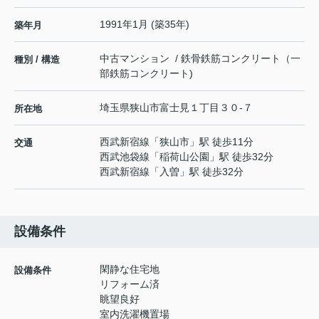
1991年1月 (築35年)
築年月
中古マンション / 鉄骨鉄筋コンクリート（一
種別 / 構造
部鉄筋コンクリート)
埼玉県
狭山市
富士見
１丁目３０-７
所在地
西武新宿線
「
狭山市
」駅 徒歩11分
交通
西武池袋線
「
稲荷山公園
」駅 徒歩32分
西武新宿線
「
入曽
」駅 徒歩32分
設備条件
閑静な住宅地
設備条件
リフォーム済
眺望良好
室内洗濯機置場