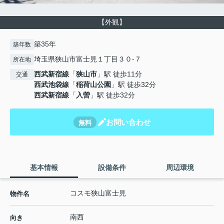
【外観】
築35年
築年数
埼玉県狭山市富士見１丁目３０-７
所在地
西武新宿線
「
狭山市
」駅 徒歩11分
交通
西武池袋線
「
稲荷山公園
」駅 徒歩32分
西武新宿線
「
入曽
」駅 徒歩32分
お問い合わせ
無料
基本情報
設備条件
周辺環境
コスモ狭山富士見
物件名
南西
向き