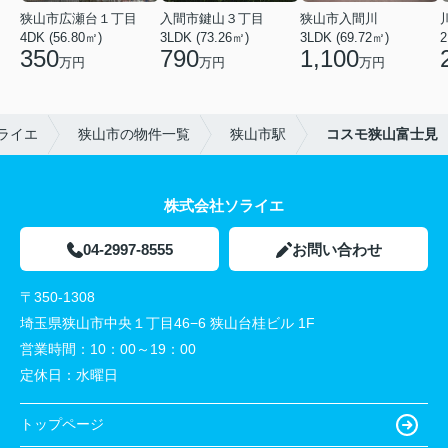
狭山市広瀬台１丁目
入間市鍵山３丁目
狭山市入間川
4DK (56.80㎡)
3LDK (73.26㎡)
3LDK (69.72㎡)
2
350
790
1,100
万円
万円
万円
ライエ
狭山市の物件一覧
狭山市駅
コスモ狭山富士見
株式会社ソライエ
04-2997-8555
お問い合わせ
〒350-1308
埼玉県狭山市中央１丁目46−6 狭山台桂ビル 1F
営業時間：
10：00～19：00
定休日：
水曜日
トップページ