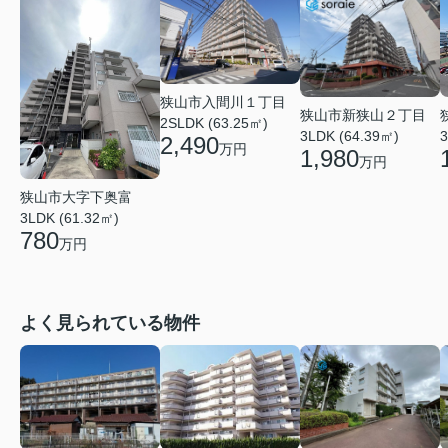
狭山市入間川１丁目
狭山市新狭山２丁目
2SLDK (63.25㎡)
3
3LDK (64.39㎡)
2,490
万円
1,980
万円
狭山市大字下奥富
3LDK (61.32㎡)
780
万円
よく見られている物件