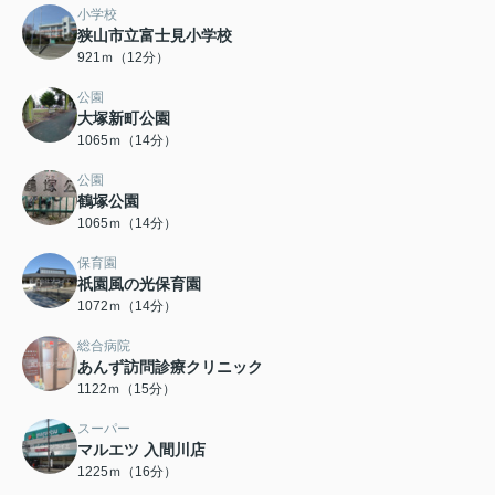
小学校
狭山市立富士見小学校
921ｍ（12分）
公園
大塚新町公園
1065ｍ（14分）
公園
鶴塚公園
1065ｍ（14分）
保育園
祇園風の光保育園
1072ｍ（14分）
総合病院
あんず訪問診療クリニック
1122ｍ（15分）
スーパー
マルエツ 入間川店
1225ｍ（16分）