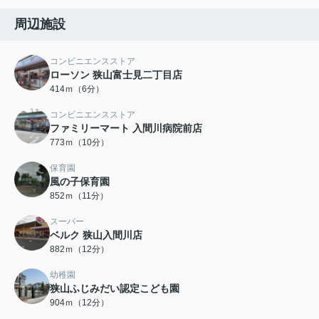
周辺施設
コンビニエンスストア
ローソン 狭山富士見二丁目店
414ｍ（6分）
コンビニエンスストア
ファミリーマート 入間川病院前店
773ｍ（10分）
保育園
風の子保育園
852ｍ（11分）
スーパー
ベルク 狭山入間川店
882ｍ（12分）
幼稚園
狭山ふじみだい認定こども園
904ｍ（12分）