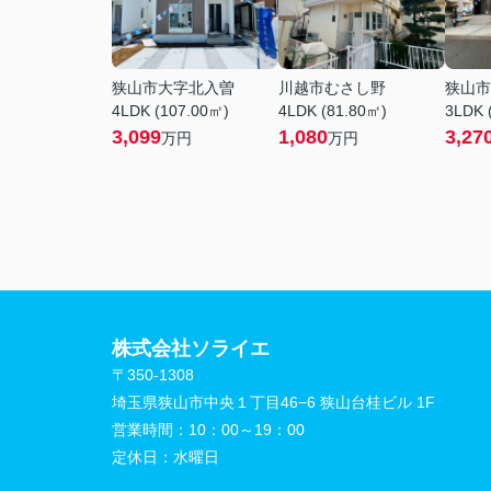
狭山市大字北入曽
川越市むさし野
狭山市
4LDK (107.00㎡)
4LDK (81.80㎡)
3LDK 
3,099
1,080
3,27
万円
万円
株式会社ソライエ
〒350-1308
埼玉県狭山市中央１丁目46−6 狭山台桂ビル 1F
営業時間：
10：00～19：00
定休日：
水曜日