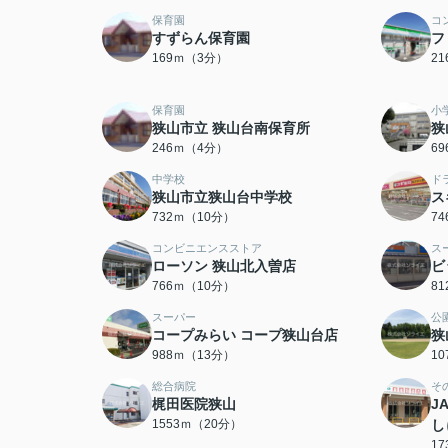
保育園
コ
すずらん保育園
フ
169ｍ（3分）
2
保育園
小
狭山市立 狭山台南保育所
狭
246ｍ（4分）
6
中学校
ド
狭山市立狭山台中学校
ス
732ｍ（10分）
7
コンビニエンスストア
ス
ローソン 狭山北入曽店
ビ
766ｍ（10分）
8
スーパー
公
コープみらい コープ狭山台店
狭
988ｍ（13分）
1
総合病院
そ
梶田医院狭山
J
1553ｍ（20分）
し
1