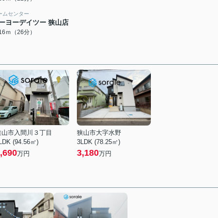
ームセンター
ーヨーデイツー 狭山店
016ｍ（26分）
狭山市入間川３丁目
狭山市大字水野
LDK (94.56㎡)
3LDK (78.25㎡)
,690
3,180
万円
万円