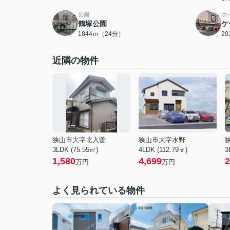
公園
ホ
鶴塚公園
ケ
1844ｍ（24分）
2
近隣の物件
狭山市大字北入曽
狭山市大字水野
3LDK (75.55㎡)
4LDK (112.79㎡)
3
1,580
4,699
2
万円
万円
よく見られている物件