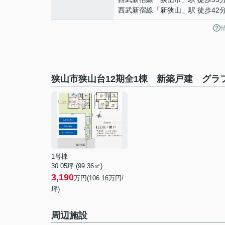
西武新宿線
「
新狭山
」駅 徒歩42
狭山市狭山台12期全1棟 新築戸建 グラ
1号棟
30.05坪 (99.36㎡)
3,190
万円(106.16万円/
坪)
周辺施設