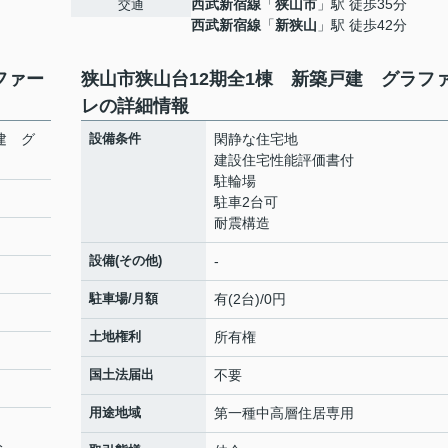
西武新宿線
「
狭山市
」駅 徒歩35分
交通
西武新宿線
「
新狭山
」駅 徒歩42分
ファー
狭山市狭山台12期全1棟 新築戸建 グラフ
レの詳細情報
建 グ
設備条件
閑静な住宅地
建設住宅性能評価書付
駐輪場
駐車2台可
耐震構造
設備(その他)
-
駐車場/月額
有(2台)/0円
土地権利
所有権
国土法届出
不要
用途地域
第一種中高層住居専用
分