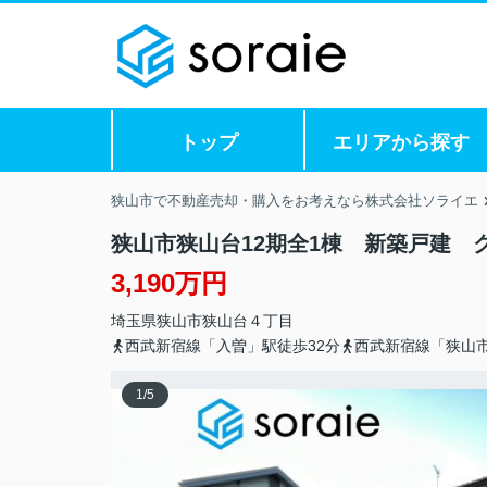
トップ
エリアから探す
狭山市で不動産売却・購入をお考えなら株式会社ソライエ
狭山市狭山台12期全1棟 新築戸建 
3,190万円
埼玉県
狭山市
狭山台
４丁目
西武新宿線「入曽」駅徒歩32分
西武新宿線「狭山市
1
/
5