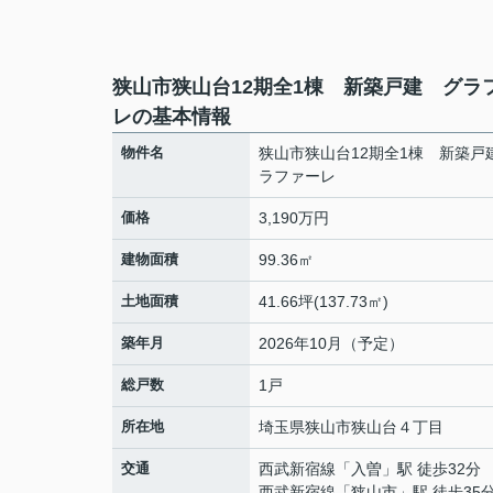
狭山市狭山台12期全1棟 新築戸建 グラ
レの基本情報
物件名
狭山市狭山台12期全1棟 新築戸
ラファーレ
価格
3,190万円
建物面積
99.36㎡
土地面積
41.66坪(137.73㎡)
築年月
2026年10月（予定）
総戸数
1戸
所在地
埼玉県
狭山市
狭山台
４丁目
交通
西武新宿線
「
入曽
」駅 徒歩32分
西武新宿線
「
狭山市
」駅 徒歩35