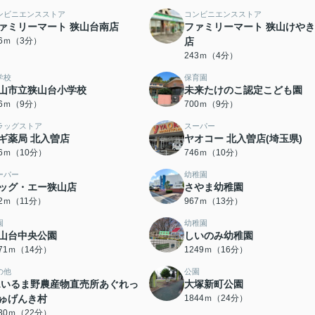
ンビニエンスストア
コンビニエンスストア
ァミリーマート 狭山台南店
ファミリーマート 狭山けや
16ｍ（3分）
店
243ｍ（4分）
学校
保育園
山市立狭山台小学校
未来たけのこ認定こども園
96ｍ（9分）
700ｍ（9分）
ラッグストア
スーパー
ギ薬局 北入曽店
ヤオコー 北入曽店(埼玉県)
46ｍ（10分）
746ｍ（10分）
ーパー
幼稚園
ッグ・エー狭山店
さやま幼稚園
12ｍ（11分）
967ｍ（13分）
園
幼稚園
山台中央公園
しいのみ幼稚園
071ｍ（14分）
1249ｍ（16分）
の他
公園
Aいるま野農産物直売所あぐれっ
大塚新町公園
ゅげんき村
1844ｍ（24分）
730ｍ（22分）