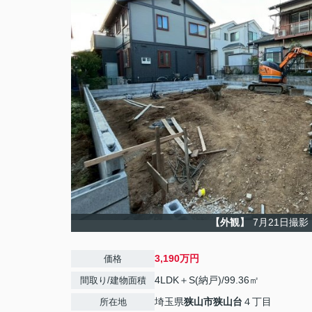
【外観】
7月21日撮影
3,190万円
価格
4LDK＋S(納戸)/99.36㎡
間取り/建物面積
埼玉県
狭山市
狭山台
４丁目
所在地