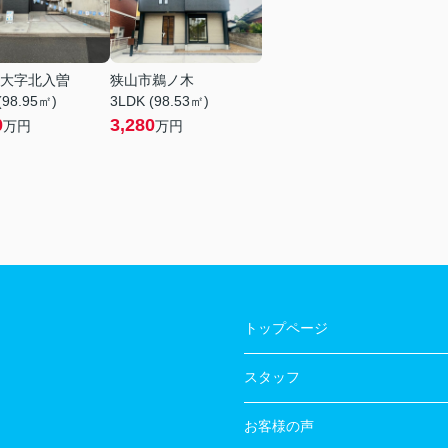
大字北入曽
狭山市鵜ノ木
(98.95㎡)
3LDK (98.53㎡)
0
3,280
万円
万円
トップページ
スタッフ
お客様の声