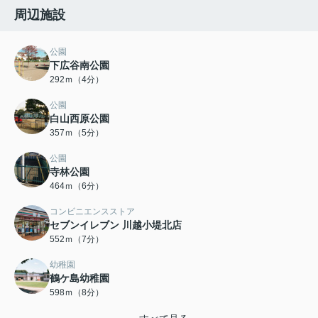
周辺施設
公園
下広谷南公園
292ｍ（4分）
公園
白山西原公園
357ｍ（5分）
公園
寺林公園
464ｍ（6分）
コンビニエンスストア
セブンイレブン 川越小堤北店
552ｍ（7分）
幼稚園
鶴ケ島幼稚園
598ｍ（8分）