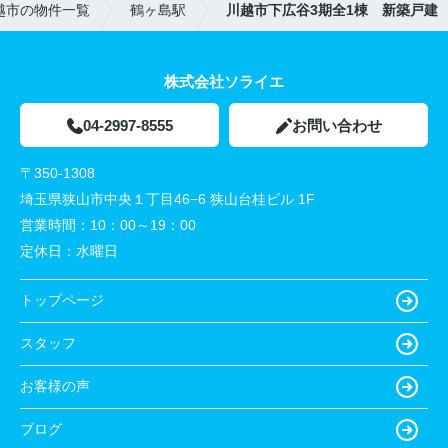
越市の物件一覧
鶴ヶ島駅
川越市下広谷3期全1棟 新築戸建
株式会社ソライエ
04-2997-8555
お問い合わせ
〒350-1308
埼玉県狭山市中央１丁目46−6 狭山台桂ビル 1F
営業時間：
10：00～19：00
定休日：
水曜日
トップページ
スタッフ
お客様の声
ブログ