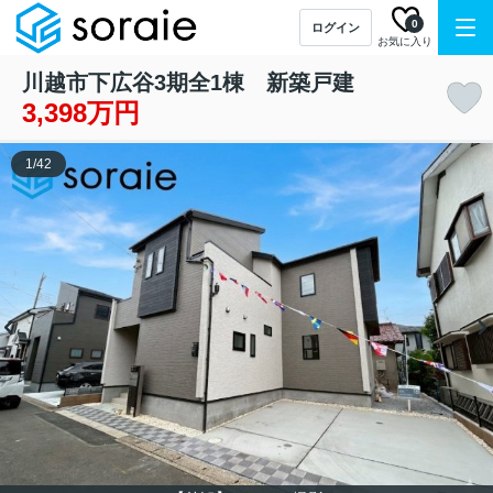
0
ログイン
お気に入り
川越市下広谷3期全1棟 新築戸建
3,398万円
1
/
42