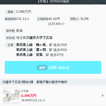
【外観】2026/6/4撮影
3,398万円
価格
131.11㎡
40.42坪
3LDK
建物面積
土地面積
間取り
(133.64㎡)
新築
築年数
埼玉県
川越市
大字下広谷
所在地
東武東上線
「
鶴ヶ島
」駅 徒歩19分
交通
東武東上線
「
霞ヶ関
」駅 徒歩33分
東武東上線
「
若葉
」駅 徒歩37分
お問い合わせ
無料
川越市下広谷3期全1棟 新築戸建の販売中物件
1号棟
3,398万円
39.66坪(131.11㎡)