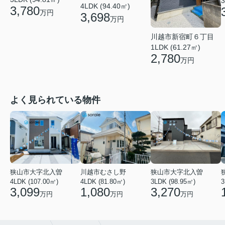
3
4LDK (94.40㎡)
3,780
万円
3,698
万円
川越市新宿町６丁目
1LDK (61.27㎡)
2,780
万円
よく見られている物件
狭山市大字北入曽
川越市むさし野
狭山市大字北入曽
4LDK (107.00㎡)
4LDK (81.80㎡)
3LDK (98.95㎡)
3
3,099
1,080
3,270
万円
万円
万円