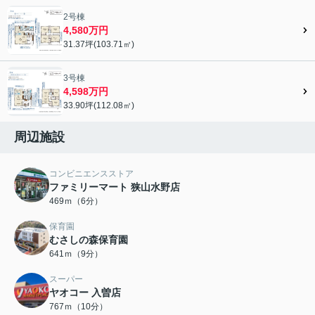
2号棟
4,580万円
31.37坪(103.71㎡)
3号棟
4,598万円
33.90坪(112.08㎡)
周辺施設
コンビニエンスストア
ファミリーマート 狭山水野店
469ｍ（6分）
保育園
むさしの森保育園
641ｍ（9分）
スーパー
ヤオコー 入曽店
767ｍ（10分）