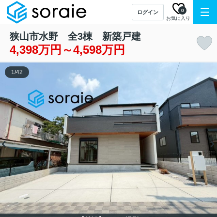
0
ログイン
お気に入り
狭山市水野 全3棟 新築戸建
4,398万円～4,598万円
1
/
42