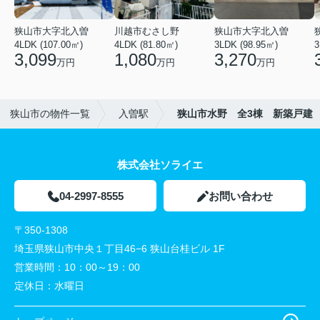
狭山市大字北入曽
川越市むさし野
狭山市大字北入曽
4LDK (107.00㎡)
4LDK (81.80㎡)
3LDK (98.95㎡)
3
3,099
1,080
3,270
万円
万円
万円
狭山市の物件一覧
入曽駅
狭山市水野 全3棟 新築戸建
株式会社ソライエ
04-2997-8555
お問い合わせ
〒350-1308
埼玉県狭山市中央１丁目46−6 狭山台桂ビル 1F
営業時間：
10：00～19：00
定休日：
水曜日