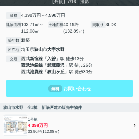
【外観】7/16 撮影
4,398万円～4,598万円
価格
103.71㎡～
40.19坪
3LDK
建物面積
土地面積
間取り
112.08㎡
(132.89㎡)
新築
築年数
埼玉県
狭山市
大字水野
所在地
西武新宿線
「
入曽
」駅 徒歩13分
交通
西武池袋線
「
武蔵藤沢
」駅 徒歩26分
西武池袋線
「
狭山ヶ丘
」駅 徒歩30分
お問い合わせ
無料
狭山市水野 全3棟 新築戸建の販売中物件
1号棟
4,398万円
33.90坪(112.08㎡)