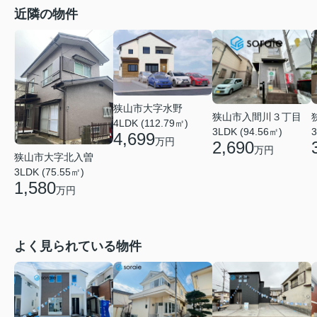
近隣の物件
狭山市大字水野
狭山市入間川３丁目
4LDK (112.79㎡)
3LDK (94.56㎡)
3
4,699
万円
2,690
万円
狭山市大字北入曽
3LDK (75.55㎡)
1,580
万円
よく見られている物件