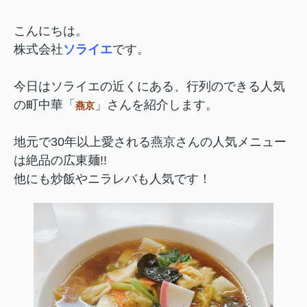
こんにちは。
株式会社
ソライエ
です。
今日はソライエの近くにある、行列のできる人気
の町中華「
」さんを紹介します。
燕京
地元で30年以上愛される燕京さんの人気メニュー
は
絶品の広東麺!!
他にも炒飯やニラレバも人気です！