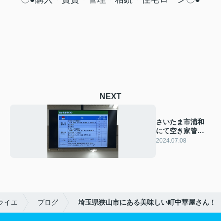
NEXT
さいたま市浦和
にて空き家管理
セミナーに参加
2024.07.08
してました。
ライエ
ブログ
埼玉県狭山市にある美味しい町中華屋さん！