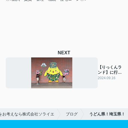
NEXT
【りっくんラ
ンド】に行っ
てきまし
2024.09.16
た！！
をお考えなら株式会社ソライエ
ブログ
うどん県！埼玉県！