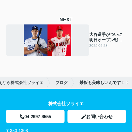
NEXT
大谷選手がついに
明日オープン戦登
場！
2025.02.28
えなら株式会社ソライエ
ブログ
炒飯も美味しいんです！！
株式会社ソライエ
04-2997-8555
お問い合わせ
〒350-1308