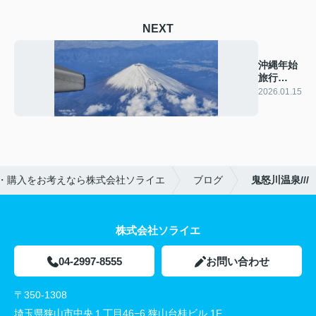
NEXT
沖縄年始
旅行
Part1
2026.01.15
・購入をお考えなら株式会社ソライエ
ブログ
鬼怒川温泉///
株式会社ソライエ
04-2997-8555
お問い合わせ
〒350-1308
埼玉県狭山市中央１丁目46−6 狭山台桂ビル 1F