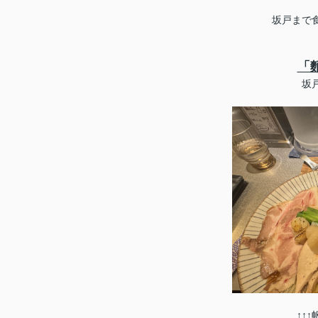
坂戸まで
「
坂
↑↑