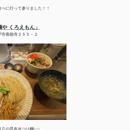
食べに行って参りました！！
麵や くろえもん」
戸市善能寺２５５－２
↑帆立の昆布水つけ麵↑↑↑