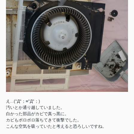
え...(°Д°；≡°Д°；)
汚いとか通り越していました。
白かった部品がカビで真っ黒に。
カビもポロポロ落ちてきて衝撃でした。
こんな空気を吸っていたと考えると恐ろしいですね。