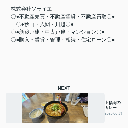
株式会社ソライエ
〇●不動産売買・不動産賃貸・不動産買取〇●
〇●狭山・入間・川越〇●
〇●新築戸建・中古戸建・マンション〇●
〇●購入・賃貸・管理・相続・住宅ローン〇●
NEXT
上福岡の
カレーう
どん
2026.06.19