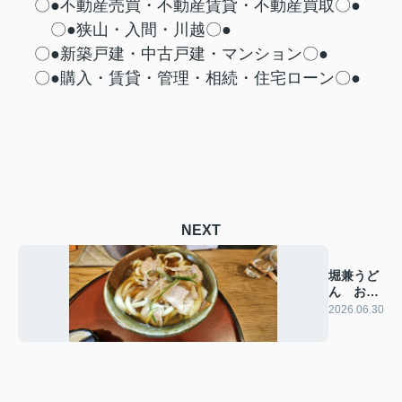
〇●不動産売買・不動産賃貸・不動産買取〇●
〇●狭山・入間・川越〇●
〇●新築戸建・中古戸建・マンション〇●
〇●購入・賃貸・管理・相続・住宅ローン〇●
NEXT
堀兼うど
ん おお
やま
2026.06.30