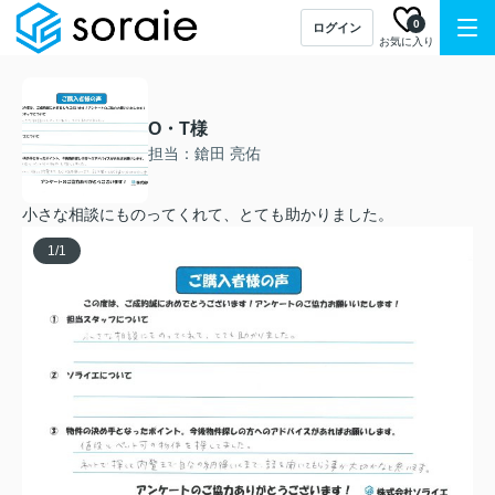
0
ログイン
お気に入り
O・T様
担当：鎗田 亮佑
小さな相談にものってくれて、とても助かりました。
1
/
1