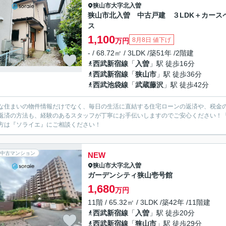
狭山市
大字北入曽
狭山市北入曽 中古戸建 ３LDK＋カース
ス
1,100
8月8日 値下げ
万円
- / 68.72㎡ / 3LDK /築51年 /2階建
西武新宿線
「
入曽
」駅 徒歩16分
西武新宿線
「
狭山市
」駅 徒歩36分
西武池袋線
「
武蔵藤沢
」駅 徒歩42分
な住まいの物件情報だけでなく、毎日の生活に直結する住宅ローンの返済や、税金
返済の方法も、経験のあるスタッフが丁寧にお手伝いしますのでご安心ください！
方は『ソライエ』にご相談ください！
中古マンション
NEW
狭山市
大字北入曽
ガーデンシティ狭山壱号館
1,680
万円
11階 / 65.32㎡ / 3LDK /築42年 /11階建
西武新宿線
「
入曽
」駅 徒歩20分
西武新宿線
「
狭山市
」駅 徒歩29分