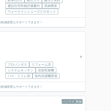
駐車2台可
都市ガス
陽当り良好
建設住宅性能評価書付
収納豊富
ウォークインシューズクロゼット
の軽減措置もサポートできます！
プロパンガス
リフォーム済
システムキッチン
浴室乾燥機
バス・トイレ別
室内洗濯機置場
の軽減措置もサポートできます！
パノラマ
新築