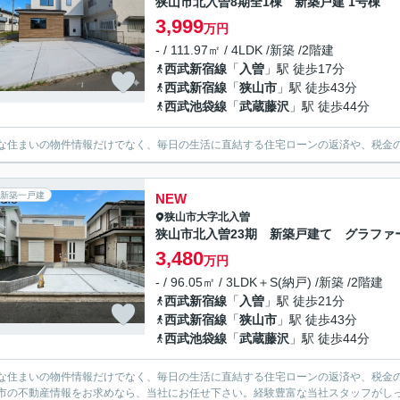
狭山市北入曽8期全1棟 新築戸建 1号棟
3,999
万円
- / 111.97㎡ / 4LDK /新築 /2階建
西武新宿線
「
入曽
」駅 徒歩17分
西武新宿線
「
狭山市
」駅 徒歩43分
西武池袋線
「
武蔵藤沢
」駅 徒歩44分
な住まいの物件情報だけでなく、毎日の生活に直結する住宅ローンの返済や、税金
新築一戸建
NEW
狭山市
大字北入曽
狭山市北入曽23期 新築戸建て グラファ
3,480
万円
- / 96.05㎡ / 3LDK＋S(納戸) /新築 /2階建
西武新宿線
「
入曽
」駅 徒歩21分
西武新宿線
「
狭山市
」駅 徒歩43分
西武池袋線
「
武蔵藤沢
」駅 徒歩44分
な住まいの物件情報だけでなく、毎日の生活に直結する住宅ローンの返済や、税金
市の不動産情報をお求めなら、当社にお任せ下さい。経験豊富な当社スタッフがし