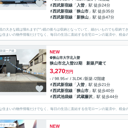
西武新宿線
「
入曽
」駅 徒歩24分
西武新宿線
「
狭山市
」駅 徒歩35分
西武新宿線
「
新狭山
」駅 徒歩47分
鏡の大きな鏡は憧れます(^^♪鏡の後ろは収納となっていて、細かいものでも収納で
な住まいの物件情報だけでなく、毎日の生活に直結する住宅ローンの返済や、税金
新築一戸建
NEW
狭山市
大字北入曽
狭山市北入曽22期 新築戸建て
3,270
万円
- / 98.95㎡ / 3LDK /新築 /2階建
西武新宿線
「
入曽
」駅 徒歩21分
西武新宿線
「
狭山市
」駅 徒歩40分
西武池袋線
「
武蔵藤沢
」駅 徒歩44分
な住まいの物件情報だけでなく、毎日の生活に直結する住宅ローンの返済や、税金
中古一戸建
NEW