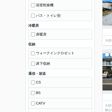
浴室乾燥機
バス・トイレ別
冷暖房
床暖房
大切
収納
ウォークインクロゼット
床下収納
通信・放送
CS
BS
CATV
大切
狭山