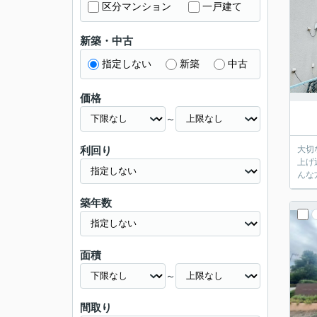
区分マンション
一戸建て
新築・中古
指定しない
新築
中古
価格
～
利回り
大切
上げ
んな
築年数
面積
～
間取り