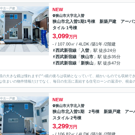
中古一戸建
NEW
狭山市
大字北入曽
狭山市北入曽1期1号棟 新築戸建 アーバ
タイル 1号棟
3,099
万円
- / 107.00㎡ / 4LDK /築1年 /2階建
西武新宿線
「
入曽
」駅 徒歩24分
西武新宿線
「
狭山市
」駅 徒歩35分
西武新宿線
「
新狭山
」駅 徒歩47分
鏡の大きな鏡は憧れます(^^♪鏡の後ろは収納となっていて、細かいものでも収納で
な住まいの物件情報だけでなく、毎日の生活に直結する住宅ローンの返済や、税金
中古一戸建
NEW
狭山市
大字北入曽
狭山市北入曽1期 2号棟 新築戸建 アー
スタイル 2号棟
3,299
万円
- / 106.82㎡ / 4LDK /築1年 /2階建