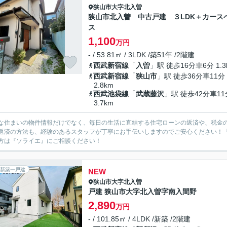
狭山市
大字北入曽
狭山市北入曽 中古戸建 ３LDK＋カース
ス
1,100
万円
- / 53.81㎡ / 3LDK /築51年 /2階建
西武新宿線
「
入曽
」駅 徒歩16分車6分 1.3
西武新宿線
「
狭山市
」駅 徒歩36分車11分
2.8km
西武池袋線
「
武蔵藤沢
」駅 徒歩42分車11
3.7km
な住まいの物件情報だけでなく、毎日の生活に直結する住宅ローンの返済や、税金
返済の方法も、経験のあるスタッフが丁寧にお手伝いしますのでご安心ください！
方は『ソライエ』にご相談ください！
新築一戸建
NEW
狭山市
大字北入曽
戸建 狭山市大字北入曽字南入間野
2,890
万円
- / 101.85㎡ / 4LDK /新築 /2階建