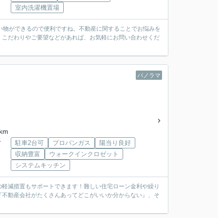
室内洗濯機置場
い物ができるので便利ですね。不動産に関することでお悩みを
。こだわりやご要望などがあれば、お気軽にお問い合わせくだ
パノラマ
km
分
駐車2台可
プロパンガス
陽当り良好
収納豊富
ウォークインクロゼット
システムキッチン
の軽減措置もサポートできます！難しい住宅ローン金利や繰り
『不動産会社がたくさんあってどこがいいか分からない』、そ