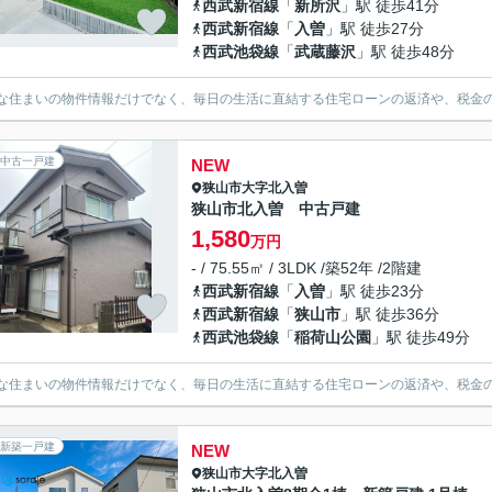
西武新宿線
「
新所沢
」駅 徒歩41分
西武新宿線
「
入曽
」駅 徒歩27分
西武池袋線
「
武蔵藤沢
」駅 徒歩48分
な住まいの物件情報だけでなく、毎日の生活に直結する住宅ローンの返済や、税金
中古一戸建
NEW
狭山市
大字北入曽
狭山市北入曽 中古戸建
1,580
万円
- / 75.55㎡ / 3LDK /築52年 /2階建
西武新宿線
「
入曽
」駅 徒歩23分
西武新宿線
「
狭山市
」駅 徒歩36分
西武池袋線
「
稲荷山公園
」駅 徒歩49分
な住まいの物件情報だけでなく、毎日の生活に直結する住宅ローンの返済や、税金
新築一戸建
NEW
狭山市
大字北入曽