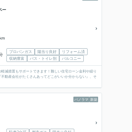
ペー
km
プロパンガス
陽当り良好
リフォーム済
分
収納豊富
バス・トイレ別
バルコニー
の軽減措置もサポートできます！難しい住宅ローン金利や繰り
『不動産会社がたくさんあってどこがいいか分からない』、そ
パノラマ
新築