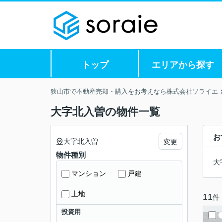
トップ
エリアから探す
狭山市で不動産売却・購入をお考えなら株式会社ソライエ
大字北入曽の物件一覧
お
大字北入曽
変更
物件種別
大
マンション
戸建
土地
11
件
投資用