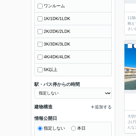
ワンルーム
11
1K/1DK/1LDK
抱え
さい(
2K/2DK/2LDK
3K/3DK/3LDK
4K/4DK/4LDK
5K以上
駅・バス停からの時間
建物構造
追加する
大切
情報公開日
上げ
んな
指定しない
本日