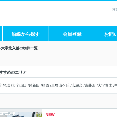
営
沿線から探す
会員登録
お問
大字北入曽の物件一覧
すすめのエリア
字的場
/
大字山口
/
砂新田
/
柏原
/
東狭山ケ丘
/
広瀬台
/
東藤沢
/
大字青木
/
中古一戸建
NEW