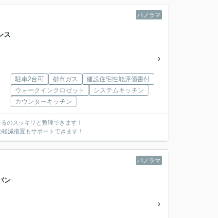
パノラマ
ンス
駐車2台可
都市ガス
建設住宅性能評価書付
ウォークインクロゼット
システムキッチン
カウンターキッチン
きるのスッキリと整理できます！
の軽減措置もサポートできます！
パノラマ
バン