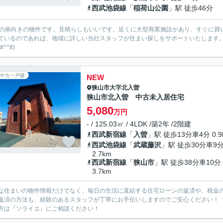
西武池袋線
「
稲荷山公園
」駅 徒歩46分
階の南向きの物件です。見晴らしもいいです。近くに大型商業施設があり、すぐに買
ているのであれば、地域に詳しい当社スタッフが住まい探しをサポートいたします
#^^#)
中古一戸建
NEW
狭山市
大字北入曽
狭山市北入曽 中古未入居住宅
5,080
万円
- / 125.03㎡ / 4LDK /築2年 /2階建
西武新宿線
「
入曽
」駅 徒歩13分車4分 0.9
西武池袋線
「
武蔵藤沢
」駅 徒歩30分車9
2.7km
西武新宿線
「
狭山市
」駅 徒歩38分車10分
3.7km
な住まいの物件情報だけでなく、毎日の生活に直結する住宅ローンの返済や、税金
返済の方法も、経験のあるスタッフが丁寧にお手伝いしますのでご安心ください！
方は『ソライエ』にご相談ください！