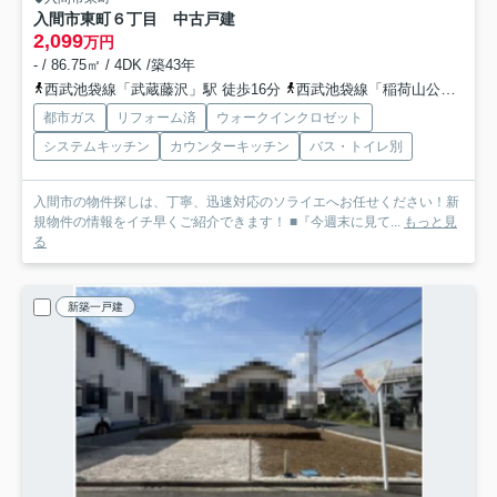
入間市東町６丁目 中古戸建
2,099
万円
- / 86.75㎡ / 4DK /築43年
西武池袋線「武蔵藤沢」駅 徒歩16分
西武池袋線「稲荷山公園」駅 徒歩36分
都市ガス
リフォーム済
ウォークインクロゼット
システムキッチン
カウンターキッチン
バス・トイレ別
入間市の物件探しは、丁寧、迅速対応のソライエへお任せください！新
規物件の情報をイチ早くご紹介できます！ ■『今週末に見て...
もっと見
る
新築一戸建