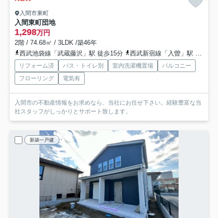
入間市東町
入間東町団地
1,298
万円
2階 / 74.68㎡ / 3LDK /築46年
西武池袋線「武蔵藤沢」駅 徒歩15分
西武新宿線「入曽」駅 徒歩30分
リフォーム済
バス・トイレ別
室内洗濯機置場
バルコニー
フローリング
電気有
入間市の不動産情報をお求めなら、当社にお任せ下さい。経験豊富な当
社スタッフがしっかりとサポート致します。
新築一戸建