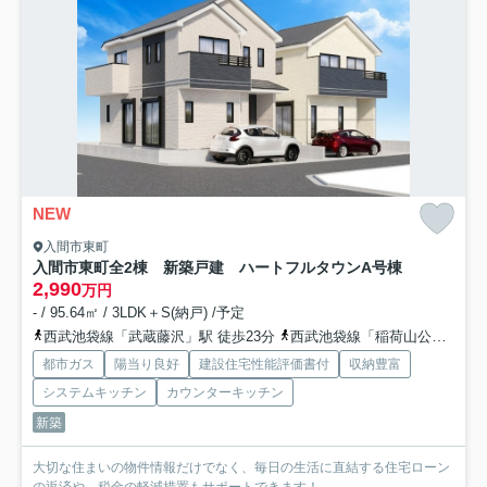
NEW
入間市東町
入間市東町全2棟 新築戸建 ハートフルタウン
A号棟
2,990
万円
- / 95.64㎡ / 3LDK＋S(納戸) /予定
西武池袋線「武蔵藤沢」駅 徒歩23分
西武池袋線「稲荷山公園」駅 徒歩29分
都市ガス
陽当り良好
建設住宅性能評価書付
収納豊富
システムキッチン
カウンターキッチン
新築
大切な住まいの物件情報だけでなく、毎日の生活に直結する住宅ローン