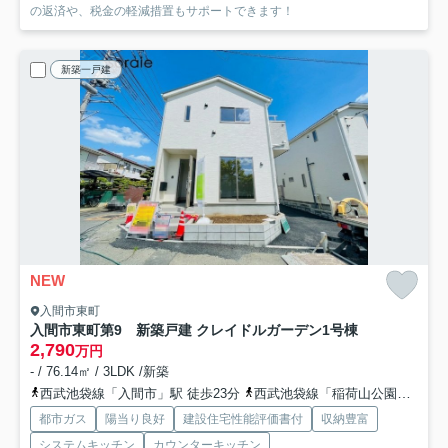
の返済や、税金の軽減措置もサポートできます！
新築一戸建
NEW
入間市東町
入間市東町第9 新築戸建 クレイドルガーデン
1号棟
2,790
万円
- / 76.14㎡ / 3LDK /新築
西武池袋線「入間市」駅 徒歩23分
西武池袋線「稲荷山公園」駅 徒歩25分
都市ガス
陽当り良好
建設住宅性能評価書付
収納豊富
システムキッチン
カウンターキッチン