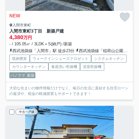
NEW
入間市東町
入間市東町3丁目 新築戸建
4,380
万円
- / 105.05㎡ / 3LDK＋S(納戸) /新築
西武池袋線「入間市」駅 徒歩23分
西武池袋線「稲荷山公園」駅 徒歩27分
収納豊富
ウォークインシューズクロゼット
システムキッチン
カウンターキッチン
食器洗い乾燥機
浴室乾燥機
パノラマ
新築
大切な住まいの物件情報だけでなく、毎日の生活に直結する住宅ローン
の返済や、税金の軽減措置もサポートできます！
中古一戸建