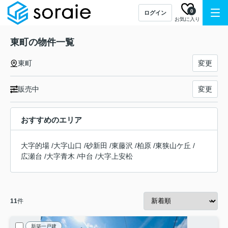
0
ログイン
お気に入り
東町の物件一覧
東町
変更
販売中
変更
おすすめのエリア
大字的場
/
大字山口
/
砂新田
/
東藤沢
/
柏原
/
東狭山ケ丘
/
広瀬台
/
大字青木
/
中台
/
大字上安松
11
件
新築一戸建