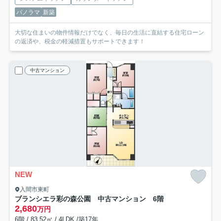
パノラマ
新築
大切な住まいの物件情報だけでなく、毎日の生活に直結する住宅ローン
の返済や、税金の軽減措置もサポートできます！
中古マンション
NEW
入間市東町
ブランシエラ彩の森公園 中古マンション 6階
2,680
万円
6階 / 83.52㎡ / 4LDK /築17年