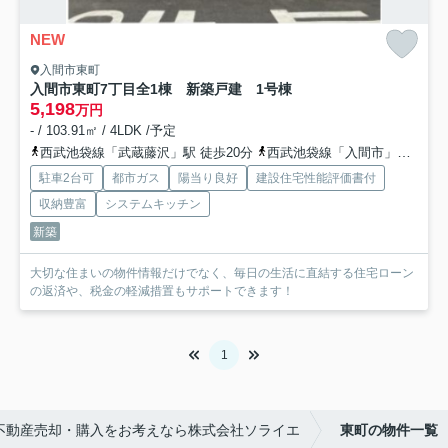
NEW
入間市東町
入間市東町7丁目全1棟 新築戸建
1号棟
5,198
万円
- / 103.91㎡ / 4LDK /予定
西武池袋線「武蔵藤沢」駅 徒歩20分
西武池袋線「入間市」駅 徒歩32分
駐車2台可
都市ガス
陽当り良好
建設住宅性能評価書付
収納豊富
システムキッチン
新築
大切な住まいの物件情報だけでなく、毎日の生活に直結する住宅ローン
の返済や、税金の軽減措置もサポートできます！
1
不動産売却・購入をお考えなら株式会社ソライエ
東町の物件一覧