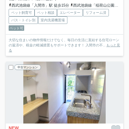
西武池袋線「入間市」駅 徒歩15分
西武池袋線「稲荷山公園」駅 徒歩23分
ペット飼育可
ペット相談
エレベーター
リフォーム済
バス・トイレ別
室内洗濯機置場
ペット可
大切な住まいの物件情報だけでなく、毎日の生活に直結する住宅ローン
の返済や、税金の軽減措置もサポートできます！ 入間市の不...
もっと見
る
中古マンション
NEW