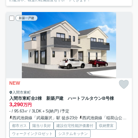
の返済や、税金の軽減措置もサポートできます！
新築一戸建
NEW
入間市東町
入間市東町全2棟 新築戸建 ハートフルタウン
B号棟
3,290
万円
- / 95.63㎡ / 3LDK＋S(納戸) /予定
西武池袋線「武蔵藤沢」駅 徒歩23分
西武池袋線「稲荷山公園」駅 徒歩29分
都市ガス
陽当り良好
建設住宅性能評価書付
収納豊富
ウォークインクロゼット
システムキッチン