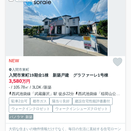
NEW
入間市東町
入間市東町19期全1棟 新築戸建 グラファーレ
1号棟
3,580
万円
- / 105.78㎡ / 3LDK /新築
西武池袋線「武蔵藤沢」駅 徒歩22分
西武池袋線「稲荷山公園」駅 徒歩25分
駐車2台可
都市ガス
陽当り良好
建設住宅性能評価書付
ウォークインクロゼット
ウォークインシューズクロゼット
パノラマ
新築
大切な住まいの物件情報だけでなく、毎日の生活に直結する住宅ローン