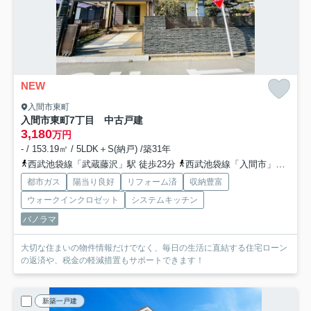
NEW
入間市東町
入間市東町7丁目 中古戸建
3,180
万円
- / 153.19㎡ / 5LDK＋S(納戸) /築31年
西武池袋線「武蔵藤沢」駅 徒歩23分
西武池袋線「入間市」駅 徒歩30分
都市ガス
陽当り良好
リフォーム済
収納豊富
ウォークインクロゼット
システムキッチン
パノラマ
大切な住まいの物件情報だけでなく、毎日の生活に直結する住宅ローン
の返済や、税金の軽減措置もサポートできます！
新築一戸建