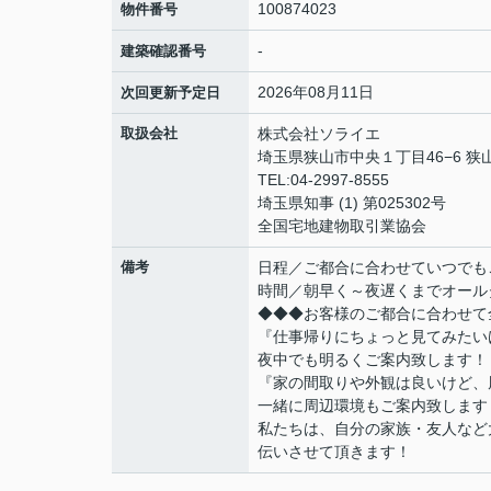
100874023
物件番号
-
建築確認番号
2026年08月11日
次回更新予定日
取扱会社
株式会社ソライエ
埼玉県狭山市中央１丁目46−6 狭山
TEL:04-2997-8555
埼玉県知事 (1) 第025302号
全国宅地建物取引業協会
備考
日程／ご都合に合わせていつでも
時間／朝早く～夜遅くまでオール
◆◆◆お客様のご都合に合わせて
『仕事帰りにちょっと見てみたい
夜中でも明るくご案内致します！
『家の間取りや外観は良いけど、
一緒に周辺環境もご案内致します
私たちは、自分の家族・友人など
伝いさせて頂きます！