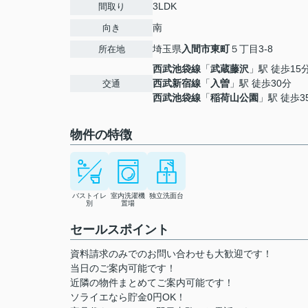
3LDK
間取り
南
向き
埼玉県
入間市
東町
５丁目3-8
所在地
西武池袋線
「
武蔵藤沢
」駅 徒歩15
西武新宿線
「
入曽
」駅 徒歩30分
交通
西武池袋線
「
稲荷山公園
」駅 徒歩3
物件の特徴
バストイレ
室内洗濯機
独立洗面台
別
置場
セールスポイント
資料請求のみでのお問い合わせも大歓迎です！
当日のご案内可能です！
近隣の物件まとめてご案内可能です！
ソライエなら貯金0円OK！