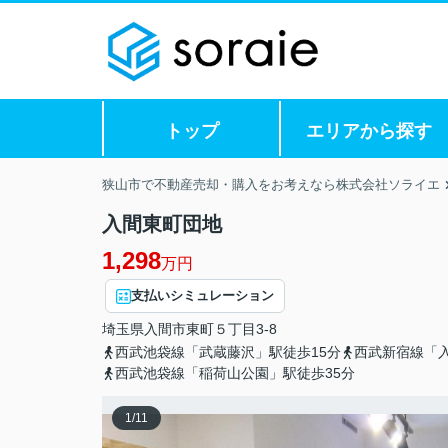
トップ
エリアから探す
狭山市で不動産売却・購入をお考えなら株式会社ソライエ
入間東町団地
1,298
万円
支払いシミュレーション
埼玉県
入間市
東町
５丁目3-8
西武池袋線「武蔵藤沢」駅徒歩15分
西武新宿線「入
西武池袋線「稲荷山公園」駅徒歩35分
1
/
11