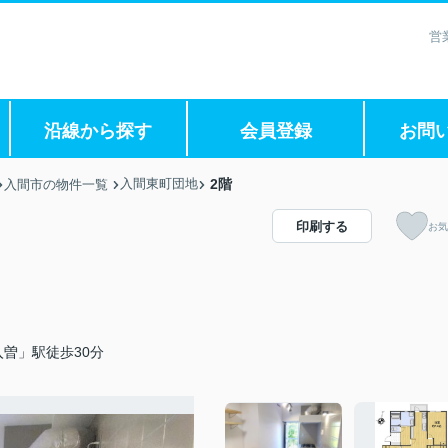
営
沿線から探す
会員登録
お問
入間東町団地
2階
入間市の物件一覧
印刷する
お気
曽」駅徒歩30分