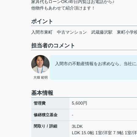
家具代もローンOK♪即日内覧はお電話から♪
他物件もあわせて紹介頂けます！
ポイント
入間市東町
中古マンション
武蔵藤沢駅
東町小学
担当者のコメント
入間市の不動産情報をお求めなら、当社に
大畑 範明
基本情報
5,600円
管理費
-
修繕積立基金
間取り / 詳細
3LDK
LDK 15.0帖 1室
/
洋室 7.9帖 1室
/
洋