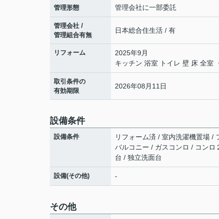
管理会社に一部委託
管理形態
管理会社 /
日本総合住生活 / 有
管理組合有無
リフォーム
2025年9月
キッチン 浴室 トイレ 壁 床 全
取引条件の
2026年08月11日
有効期限
設備条件
設備条件
リフォーム済 / 室内洗濯機置場 / フ
バルコニー / ガスコンロ / コンロ
台 / 独立洗面台
設備(その他)
-
その他