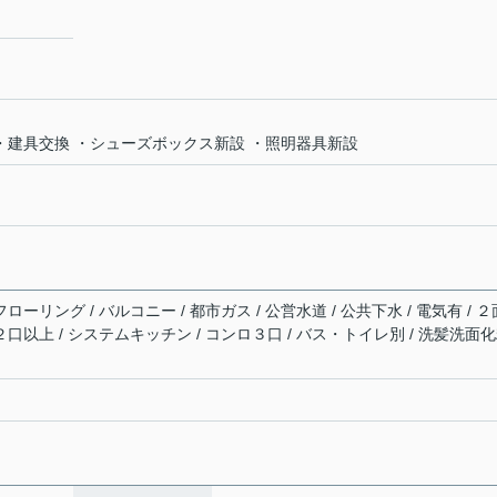
室 ・建具交換 ・シューズボックス新設 ・照明器具新設
ローリング / バルコニー / 都市ガス / 公営水道 / 公共下水 / 電気有 / ２
２口以上 / システムキッチン / コンロ３口 / バス・トイレ別 / 洗髪洗面