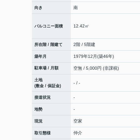
南
向き
12.42㎡
バルコニー面積
2階 / 5階建
所在階 / 階建て
1979年12月(築46年)
築年月
駐車場 / 月額
空無 / 5,000円 (非課税)
土地
- / -
(敷金 / 保証金)
-
接道状況
-
地勢
空家
現況
仲介
取引態様