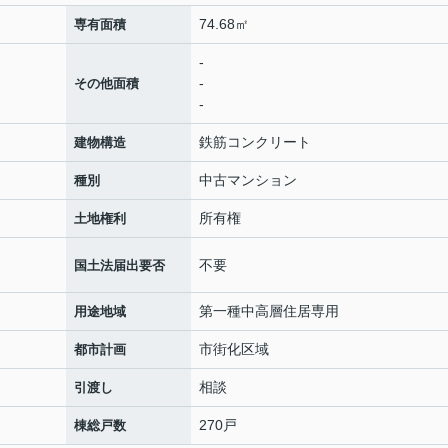
74.68㎡
専有面積
-
-
その他面積
-
鉄筋コンクリート
建物構造
中古マンション
種別
所有権
土地権利
不要
国土法届出要否
第一種中高層住居専用
用途地域
市街化区域
都市計画
相談
引渡し
270戸
棟総戸数