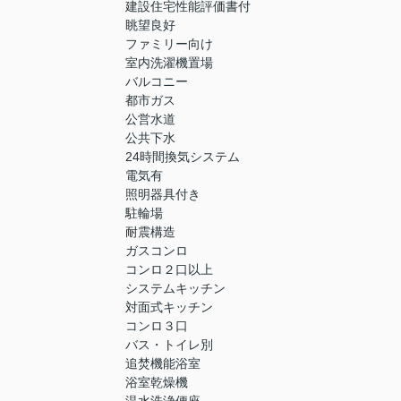
建設住宅性能評価書付
眺望良好
ファミリー向け
室内洗濯機置場
バルコニー
都市ガス
公営水道
公共下水
24時間換気システム
電気有
照明器具付き
駐輪場
耐震構造
ガスコンロ
コンロ２口以上
システムキッチン
対面式キッチン
コンロ３口
バス・トイレ別
追焚機能浴室
浴室乾燥機
温水洗浄便座