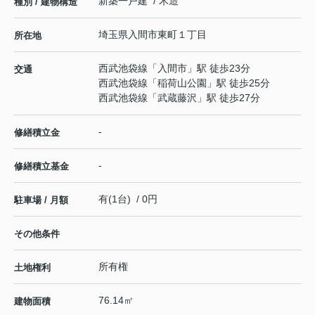
新築一戸建 / 木造
種別 / 建物構造
埼玉県
入間市
東町
１丁目
所在地
西武池袋線
「
入間市
」駅 徒歩23分
交通
西武池袋線
「
稲荷山公園
」駅 徒歩25分
西武池袋線
「
武蔵藤沢
」駅 徒歩27分
-
修繕積立金
-
修繕積立基金
有(1台) / 0円
駐車場 / 月額
その他条件
所有権
土地権利
76.14㎡
建物面積