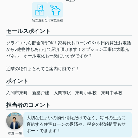
ーホン
独立洗面台
浴室乾燥機
セールスポイント
ソライエなら貯金0円OK！家具代もローンOK♪即日内覧はお電話
から♪他物件もあわせて紹介頂けます！オプション工事に太陽光
パネル、オール電化も一緒にいかがですか？
近隣の物件まとめてご案内可能です！
ポイント
入間市東町
新築戸建
入間市駅
東町小学校
東町中学校
担当者のコメント
大切な住まいの物件情報だけでなく、毎日の生活に
直結する住宅ローンの返済や、税金の軽減措置もサ
ポートできます！
渡邉 一輝