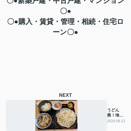
〇●新築戸建・中古戸建・マンション
〇●
〇●購入・賃貸・管理・相続・住宅ロ
ーン〇●
NEXT
うどん
県！埼玉
県！
2024.09.13