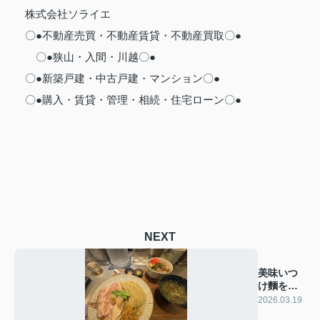
株式会社ソライエ
〇●不動産売買・不動産賃貸・不動産買取〇●
〇●狭山・入間・川越〇●
〇●新築戸建・中古戸建・マンション〇●
〇●購入・賃貸・管理・相続・住宅ローン〇●
NEXT
美味いつ
け麵を食
べに坂戸
2026.03.19
へ～