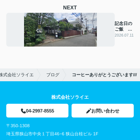
NEXT
記念日の
ご飯 川
越にて
2026.07.11
株式会社ソライエ
ブログ
コーヒーありがとうございます///
株式会社ソライエ
04-2997-8555
お問い合わせ
〒350-1308
埼玉県狭山市中央１丁目46−6 狭山台桂ビル 1F